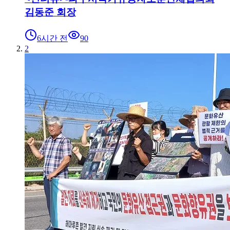
김동준 회장
6시간 전
90
2