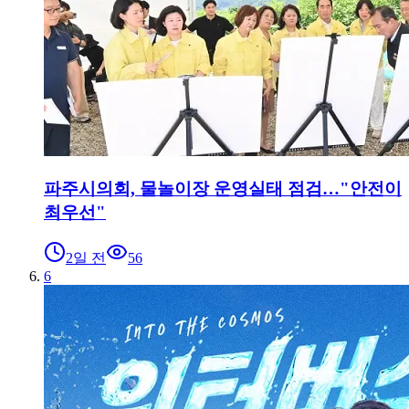
파주시의회, 물놀이장 운영실태 점검…"안전이
최우선"
2일 전
56
6