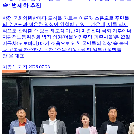
속’ 법제화 추진
박정 국회의원밤마다 도심을 가르는 이륜차 소음으로 주민들
의 수면권과 평온한 일상이 위협받고 있는 가운데, 이를 상시
적으로 관리할 수 있는 제도적 기반이 마련된다.국회 기후에너
지환경노동위원회 박정 의원(더불어민주당·파주시을)은 23일
이륜차(오토바이) 배기 소음으로 인한 국민들의 일상 속 불편
과 고통을 해소하기 위해 ‘소음·진동관리법 일부개정법률
안’을 대표
이종석
기자
|
2026.07.23