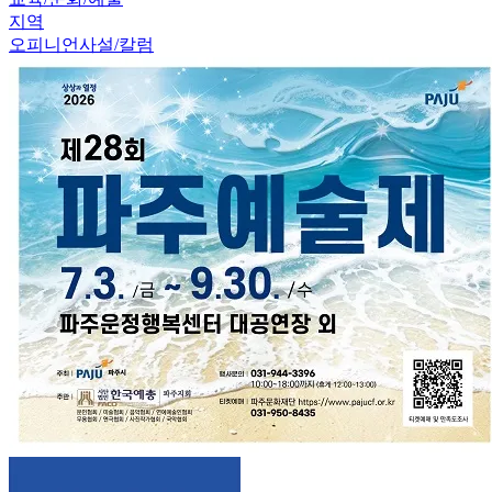
지역
오피니언
사설/칼럼