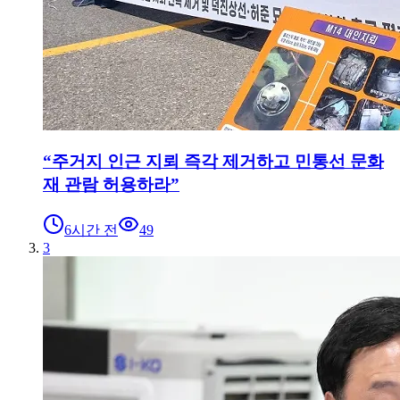
“주거지 인근 지뢰 즉각 제거하고 민통선 문화
재 관람 허용하라”
6시간 전
49
3