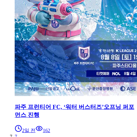
파주 프런티어 FC, ‘워터 버스터즈’오프닝 퍼포
먼스 진행
2일 전
162
7