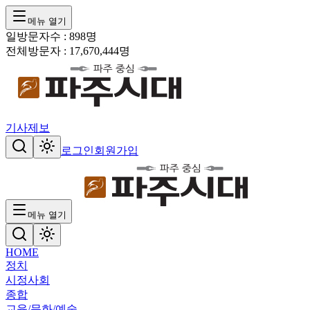
메뉴 열기
일방문자수 :
898
명
전체방문자 :
17,670,444
명
기사제보
로그인
회원가입
메뉴 열기
HOME
정치
시정
사회
종합
교육/문화/예술