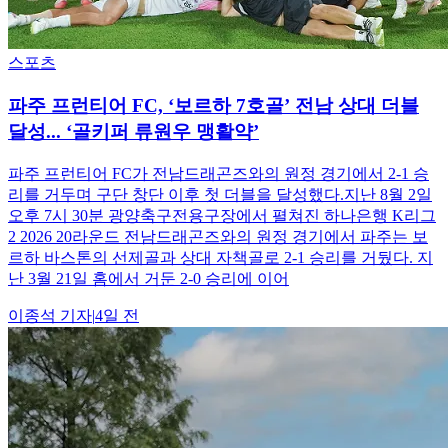
스포츠
파주 프런티어 FC, ‘보르하 7호골’ 전남 상대 더블
달성... ‘골키퍼 류원우 맹활약’
파주 프런티어 FC가 전남드래곤즈와의 원정 경기에서 2-1 승
리를 거두며 구단 창단 이후 첫 더블을 달성했다.지난 8월 2일
오후 7시 30분 광양축구전용구장에서 펼쳐진 하나은행 K리그
2 2026 20라운드 전남드래곤즈와의 원정 경기에서 파주는 보
르하 바스톤의 선제골과 상대 자책골로 2-1 승리를 거뒀다. 지
난 3월 21일 홈에서 거둔 2-0 승리에 이어
이종석
기자
|
4일 전