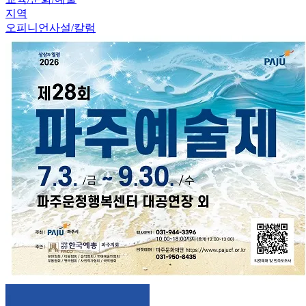
지역
오피니언
사설/칼럼