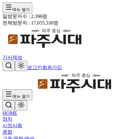
메뉴 열기
일방문자수 :
2,396
명
전체방문자 :
17,655,330
명
기사제보
로그인
회원가입
메뉴 열기
HOME
정치
시정
사회
종합
교육/문화/예술