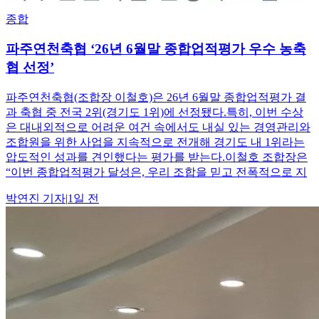
종합
파주연천축협 ‘26년 6월말 종합업적평가 우수 농축
협 선정’
파주연천축협(조합장 이철호)은 26년 6월말 종합업적평가 결
과 축협 중 전국 2위(경기도 1위)에 선정됐다.특히, 이번 수상
은 대내외적으로 어려운 여건 속에서도 내실 있는 경영관리와
조합원을 위한 사업을 지속적으로 전개해 경기도 내 1위라는
압도적인 성과를 견인했다는 평가를 받는다.이철호 조합장은
“이번 종합업적평가 달성은, 우리 조합을 믿고 전폭적으로 지
박연진
기자
|
1일 전