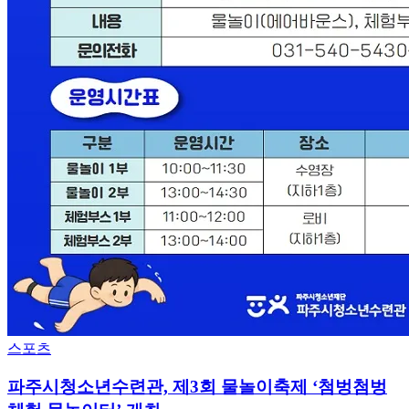
스포츠
파주시청소년수련관, 제3회 물놀이축제 ‘첨벙첨벙