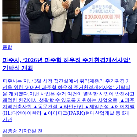
종합
파주시, ‘2026년 파주형 하우징 주거환경개선사업’
기탁식 개최
파주시는 지난 3일 시청 접견실에서 취약계층의 주거환경 개
선을 위한 ‘2026년 파주형 하우징 주거환경개선사업’ 기탁식
을 개최했다.이번 사업은 주거 여건이 열악한 시민이 안전하고
쾌적한 환경에서 생활할 수 있도록 지원하는 사업으로, ▲파주
지역건축사회 ▲동문건설 ▲라인산업 ▲제일건설 ▲에이치엘
(HL)디앤아이한라 ▲아이파크(IPARK)현대산업개발 등 6개
기관
김영중
기자
|
3일 전