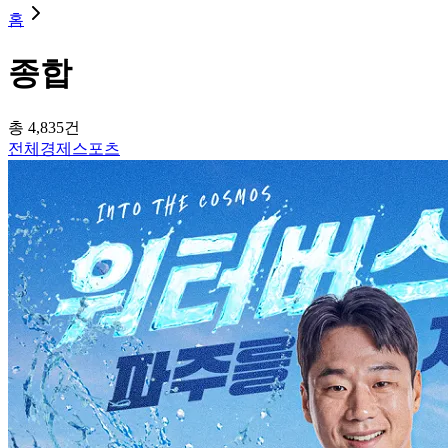
홈
종합
총
4,835
건
전체
경제
스포츠