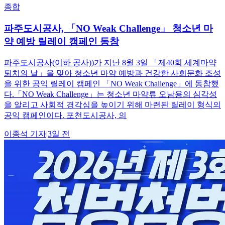
종합
파주도시공사, 「NO Weak Challenge」 청소년 마
약 예방 릴레이 캠페인 동참
파주도시공사(이하 공사))가 지난 8월 3일 「제40회 세계마약
퇴치의 날」을 맞아 청소년 마약 예방과 건강한 사회문화 조성
을 위한 공익 릴레이 캠페인 「NO Weak Challenge」에 동참했
다.「NO Weak Challenge」는 청소년 마약류 오남용의 심각성
을 알리고 사회적 경각심을 높이기 위해 마련된 릴레이 형식의
공익 캠페인이다. 포천도시공사, 의
이종석
기자
|
3일 전