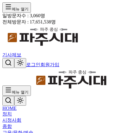
메뉴 열기
일방문자수 :
3,060
명
전체방문자 :
17,651,538
명
기사제보
로그인
회원가입
메뉴 열기
HOME
정치
시정
사회
종합
교육/문화/예술