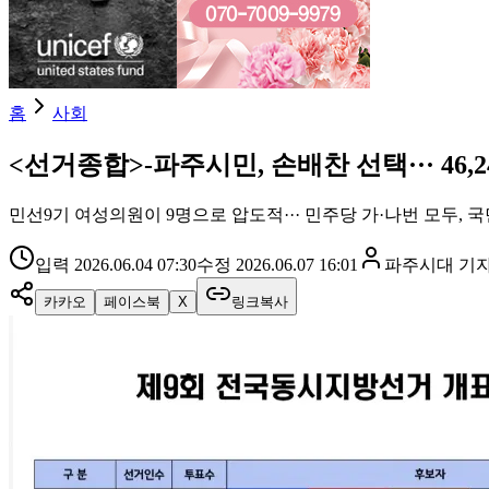
홈
사회
<선거종합>-파주시민, 손배찬 선택··· 46,
민선9기 여성의원이 9명으로 압도적··· 민주당 가·나번 모두, 
입력
2026.06.04 07:30
수정
2026.06.07 16:01
파주시대
기
카카오
페이스북
X
링크복사