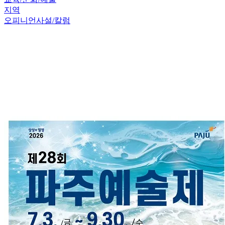
지역
오피니언
사설/칼럼