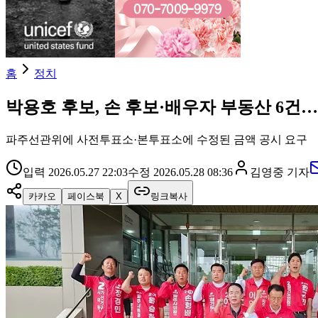
홈
정치
박용호 후보, 손 후보·배우자 부동산 6건…
파주선관위에 사전투표소·본투표소에 수정된 금액 공시 요구
입력
2026.05.27 22:03
수정
2026.05.28 08:36
김영중
기자
카카오
페이스북
X
링크복사