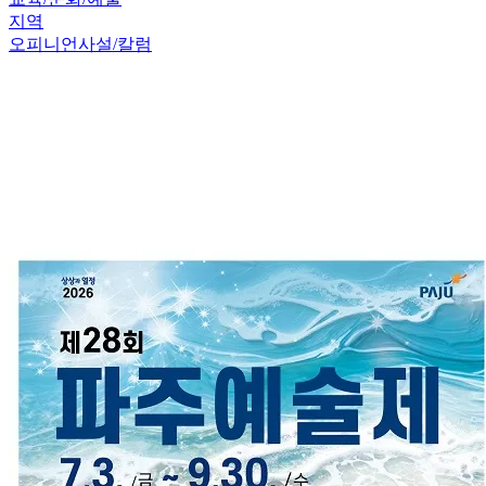
지역
오피니언
사설/칼럼