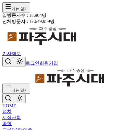
메뉴 열기
일방문자수 :
18,904
명
전체방문자 :
17,649,959
명
기사제보
로그인
회원가입
메뉴 열기
HOME
정치
시정
사회
종합
교육/문화/예술