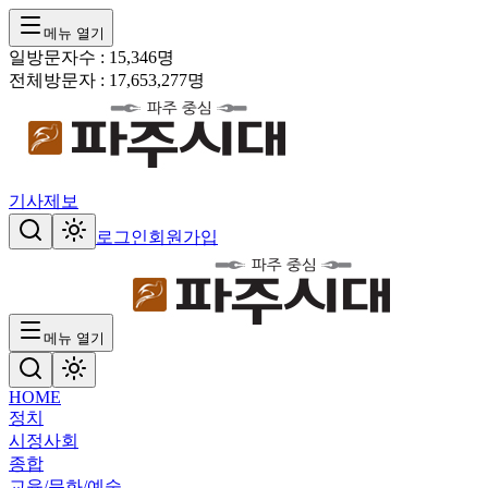
메뉴 열기
일방문자수 :
15,346
명
전체방문자 :
17,653,277
명
기사제보
로그인
회원가입
메뉴 열기
HOME
정치
시정
사회
종합
교육/문화/예술