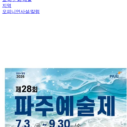
지역
오피니언
사설/칼럼