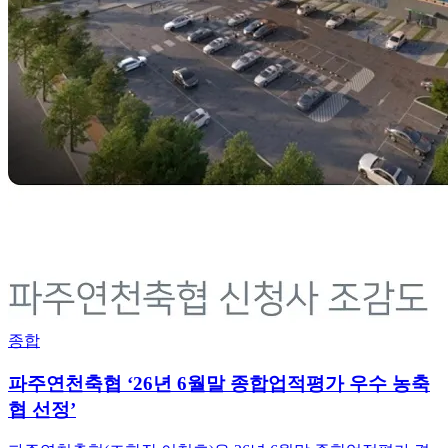
종합
파주연천축협 ‘26년 6월말 종합업적평가 우수 농축
협 선정’