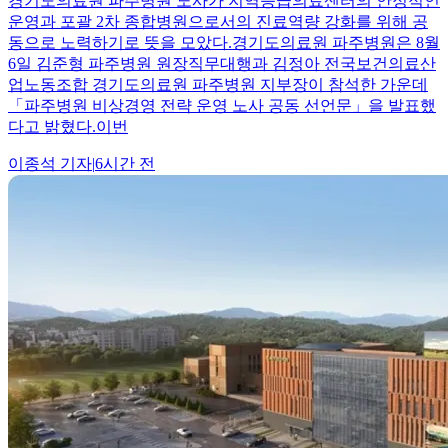
경기도의료원 파주병원 노사가 지역응급의료센터의 안정적인
운영과 포괄 2차 종합병원으로서의 진료역량 강화를 위해 공
동으로 노력하기로 뜻을 모았다.경기도의료원 파주병원은 8월
6일 김준형 파주병원 원장직무대행과 김정아 전국보건의료산
업노동조합 경기도의료원 파주병원 지부장이 참석한 가운데
「파주병원 비상경영 전략 운영 노사 공동 선언문」을 발표했
다고 밝혔다.이번
이종석
기자
|
6시간 전