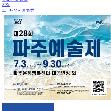
지역
오피니언
사설/칼럼