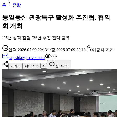
홈
종합
통일동산 관광특구 활성화 추진협, 협의
회 개최
’25년 실적 점검·’26년 추진 전략 공유
입력
2026.07.09 22:13
수정
2026.07.09 22:13
이종석
기자
pajusidae@naver.com
117
카카오
페이스북
X
링크복사