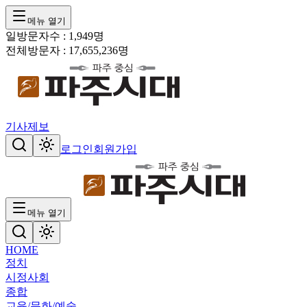
메뉴 열기
일방문자수 :
1,949
명
전체방문자 :
17,655,236
명
기사제보
로그인
회원가입
메뉴 열기
HOME
정치
시정
사회
종합
교육/문화/예술