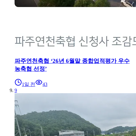
파주연천축협 ‘26년 6월말 종합업적평가 우수
농축협 선정’
1일 전
43
9