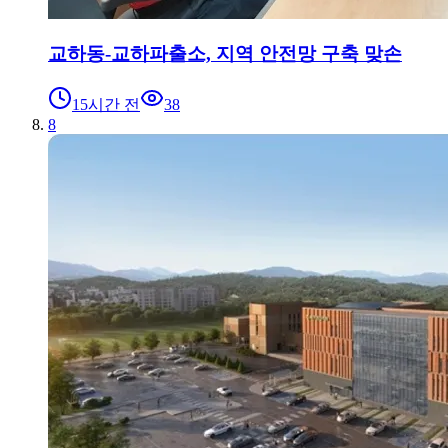
교하동-교하파출소, 지역 안전망 구축 맞손
15시간 전
38
8