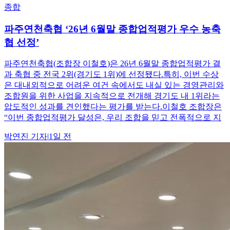
종합
파주연천축협 ‘26년 6월말 종합업적평가 우수 농축
협 선정’
파주연천축협(조합장 이철호)은 26년 6월말 종합업적평가 결
과 축협 중 전국 2위(경기도 1위)에 선정됐다.특히, 이번 수상
은 대내외적으로 어려운 여건 속에서도 내실 있는 경영관리와
조합원을 위한 사업을 지속적으로 전개해 경기도 내 1위라는
압도적인 성과를 견인했다는 평가를 받는다.이철호 조합장은
“이번 종합업적평가 달성은, 우리 조합을 믿고 전폭적으로 지
박연진
기자
|
1일 전