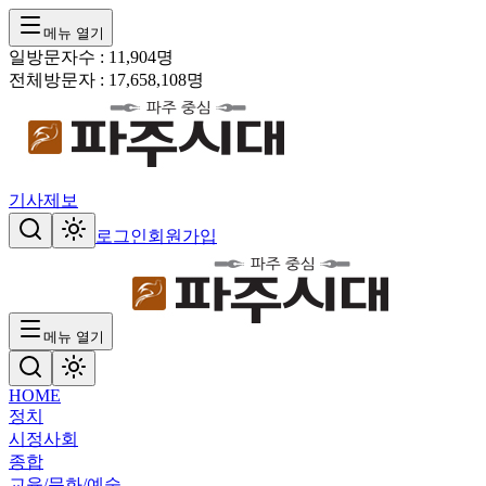
메뉴 열기
일방문자수 :
11,904
명
전체방문자 :
17,658,108
명
기사제보
로그인
회원가입
메뉴 열기
HOME
정치
시정
사회
종합
교육/문화/예술