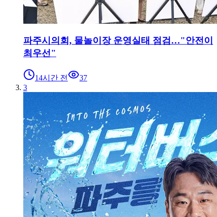
파주시의회, 물놀이장 운영실태 점검…"안전이
최우선"
14시간 전
37
3