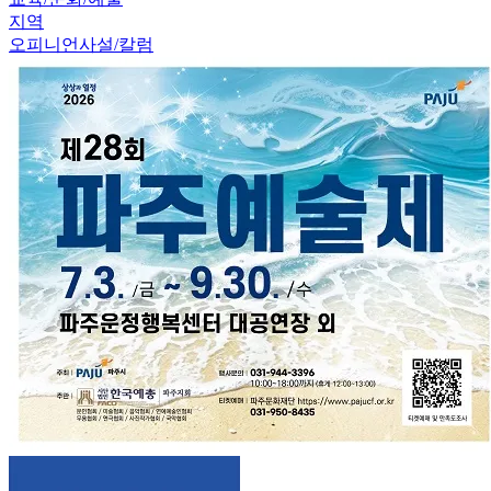
지역
오피니언
사설/칼럼