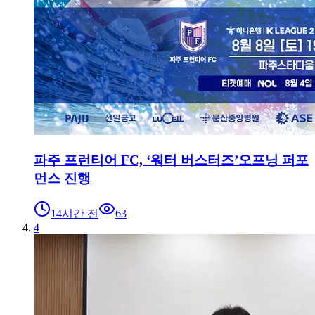
파주 프런티어 FC, ‘워터 버스터즈’오프닝 퍼포
먼스 진행
14시간 전
63
4