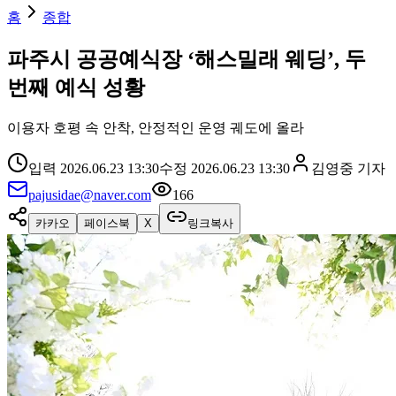
홈
종합
파주시 공공예식장 ‘해스밀래 웨딩’, 두
번째 예식 성황
이용자 호평 속 안착, 안정적인 운영 궤도에 올라
입력
2026.06.23 13:30
수정
2026.06.23 13:30
김영중
기자
pajusidae@naver.com
166
카카오
페이스북
X
링크복사