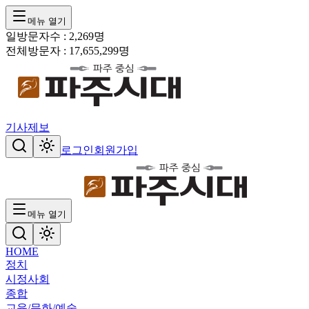
메뉴 열기
일방문자수 :
2,269
명
전체방문자 :
17,655,299
명
기사제보
로그인
회원가입
메뉴 열기
HOME
정치
시정
사회
종합
교육/문화/예술