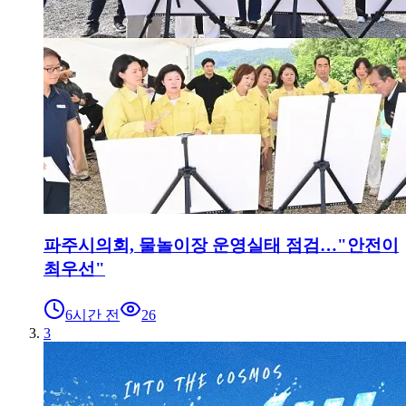
파주시의회, 물놀이장 운영실태 점검…"안전이
최우선"
6시간 전
26
3