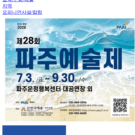
지역
오피니언
사설/칼럼