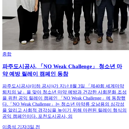
종합
파주도시공사, 「NO Weak Challenge」 청소년 마
약 예방 릴레이 캠페인 동참
파주도시공사(이하 공사))가 지난 8월 3일 「제40회 세계마약
퇴치의 날」을 맞아 청소년 마약 예방과 건강한 사회문화 조성
을 위한 공익 릴레이 캠페인 「NO Weak Challenge」에 동참했
다.「NO Weak Challenge」는 청소년 마약류 오남용의 심각성
을 알리고 사회적 경각심을 높이기 위해 마련된 릴레이 형식의
공익 캠페인이다. 포천도시공사, 의
이종석
기자
|
3일 전