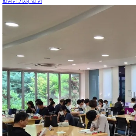
박연진
기자
|
1일 전