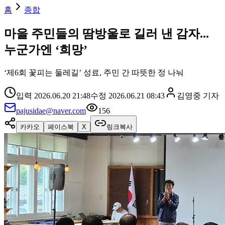
홈
종합
마을 주민들의 땀방울로 길러 낸 감자...
누군가엔 ‘희망’
‘제6회 꽃피는 둘레길’ 성료, 주민 간 따뜻한 정 나눠
입력
2026.06.20 21:48
수정
2026.06.21 08:43
김영중
기자
pajusidae@naver.com
156
카카오
페이스북
X
링크복사