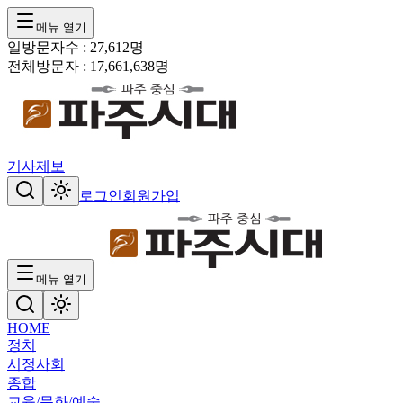
메뉴 열기
일방문자수 :
27,612
명
전체방문자 :
17,661,638
명
기사제보
로그인
회원가입
메뉴 열기
HOME
정치
시정
사회
종합
교육/문화/예술