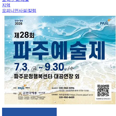
지역
오피니언
사설/칼럼