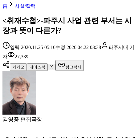
홈
사설/칼럼
<취재수첩>-파주시 사업 관련 부서는 시
장과 뜻이 다른가?
입력
2020.11.25 05:16
수정
2026.04.22 03:38
파주시대
기
자
27,339
카카오
페이스북
X
링크복사
김영중 편집국장