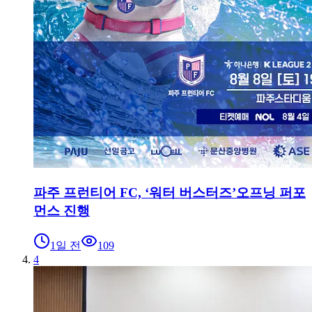
파주 프런티어 FC, ‘워터 버스터즈’오프닝 퍼포
먼스 진행
1일 전
109
4