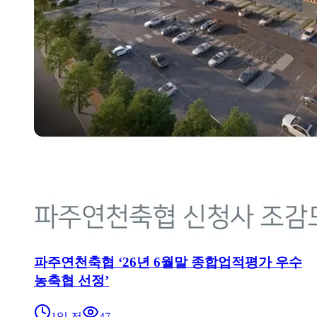
파주연천축협 ‘26년 6월말 종합업적평가 우수
농축협 선정’
1일 전
47