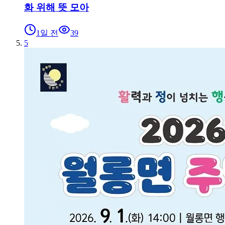
화 위해 뜻 모아
1일 전
39
5