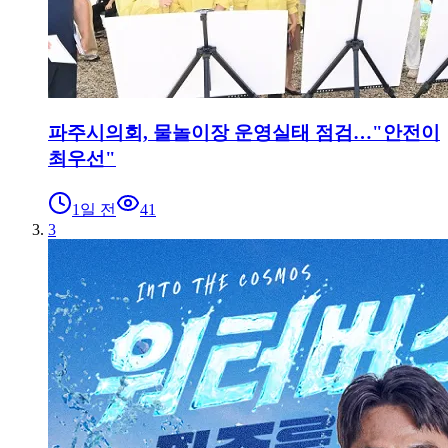
파주시의회, 물놀이장 운영실태 점검…"안전이
최우선"
1일 전
41
3