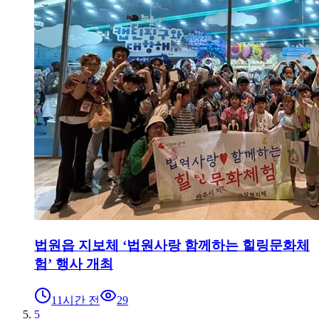
법원읍 지보체 ‘법원사랑 함께하는 힐링문화체
험’ 행사 개최
11시간 전
29
5