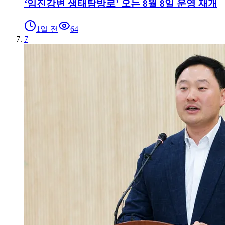
‘임진강변 생태탐방로’ 오는 8월 8일 운영 재개
1일 전
64
7