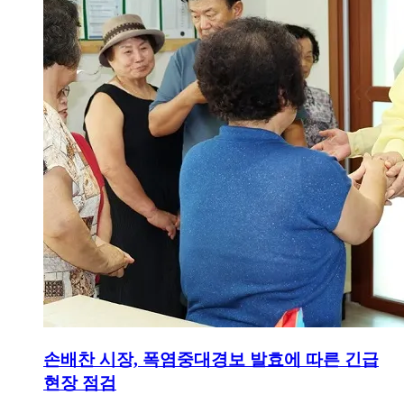
손배찬 시장, 폭염중대경보 발효에 따른 긴급
현장 점검