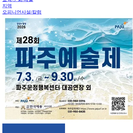
지역
오피니언
사설/칼럼