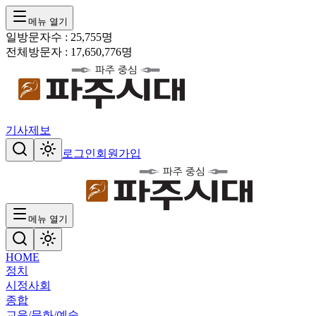
메뉴 열기
일방문자수 :
25,755
명
전체방문자 :
17,650,776
명
기사제보
로그인
회원가입
메뉴 열기
HOME
정치
시정
사회
종합
교육/문화/예술