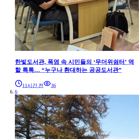
한빛도서관, 폭염 속 시민들의 ‘무더위쉼터’ 역
할 톡톡… “누구나 환대하는 공공도서관”
11시간 전
36
6