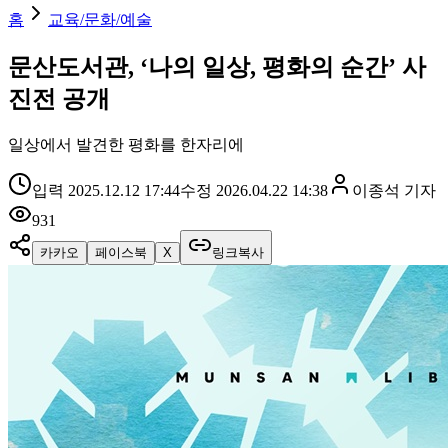
홈
교육/문화/예술
문산도서관, ‘나의 일상, 평화의 순간’ 사
진전 공개
일상에서 발견한 평화를 한자리에
입력
2025.12.12 17:44
수정
2026.04.22 14:38
이종석
기자
931
카카오
페이스북
X
링크복사