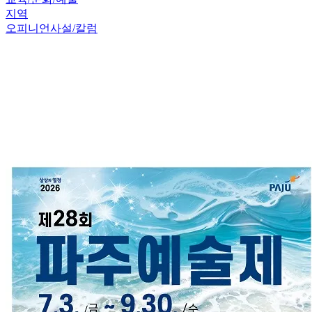
지역
오피니언
사설/칼럼