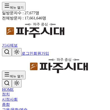
메뉴 열기
일방문자수 :
27,677
명
전체방문자 :
17,661,646
명
기사제보
로그인
회원가입
메뉴 열기
HOME
정치
시정
사회
종합
교육/문화/예술