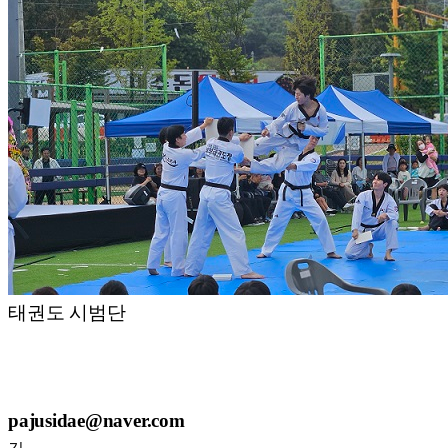
태권도 시범단
pajusidae@naver.com