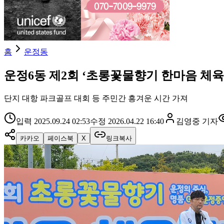
홈
운정동
운정6동 제2회 ‘초롱꽃물향기 한마음 체육
단지 대항 파크골프 대회 등 주민간 흥겨운 시간 가져
입력
2025.09.24 02:53
수정
2026.04.22 16:40
김영중
기자
카카오
페이스북
X
링크복사