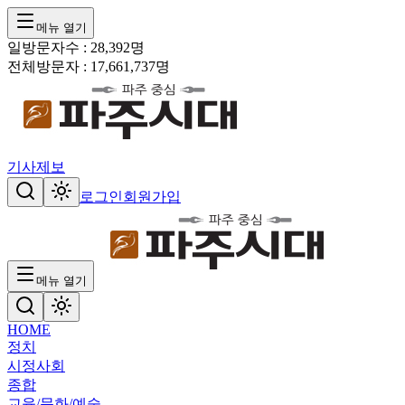
메뉴 열기
일방문자수 :
28,392
명
전체방문자 :
17,661,737
명
기사제보
로그인
회원가입
메뉴 열기
HOME
정치
시정
사회
종합
교육/문화/예술