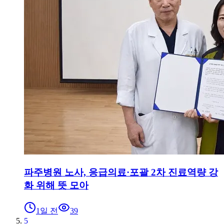
파주병원 노사, 응급의료·포괄 2차 진료역량 강
화 위해 뜻 모아
1일 전
39
5