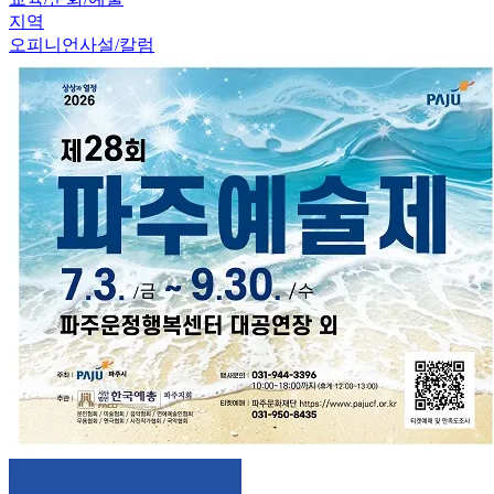
지역
오피니언
사설/칼럼