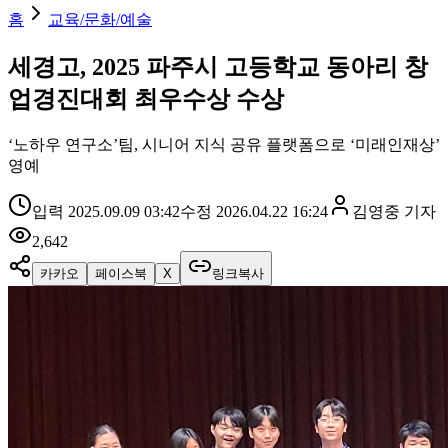
홈
교육/문화/예술
세경고, 2025 파주시 고등학교 동아리 창
업경진대회 최우수상 수상
‘노하우 연구소’팀, 시니어 지식 공유 플랫폼으로 ‘미래인재상’
영예
입력
2025.09.09 03:42
수정
2026.04.22 16:24
김영중
기자
2,642
카카오
페이스북
X
링크복사