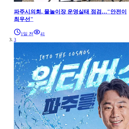
파주시의회, 물놀이장 운영실태 점검…"안전이
최우선"
1일 전
41
3