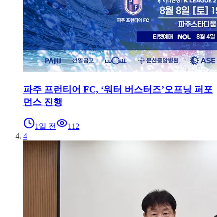
파주 프런티어 FC, ‘워터 버스터즈’오프닝 퍼포
먼스 진행
1일 전
112
4