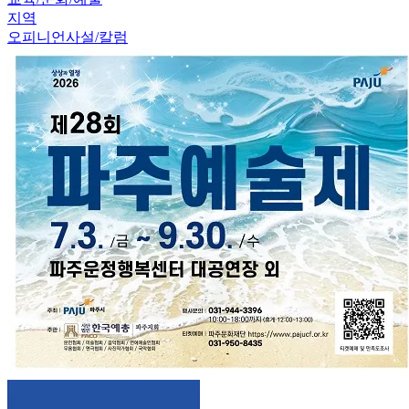
지역
오피니언
사설/칼럼