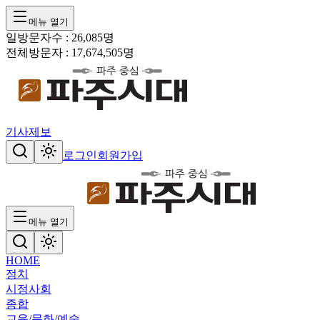
메뉴 열기
일방문자수 :
26,085
명
전체방문자 :
17,674,505
명
기사제보
로그인
회원가입
메뉴 열기
HOME
정치
시정
사회
종합
교육/문화/예술