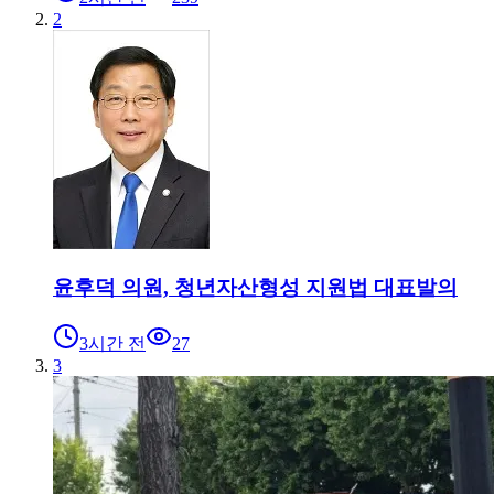
2
윤후덕 의원, 청년자산형성 지원법 대표발의
3시간 전
27
3