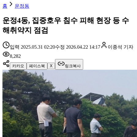
홈
운정동
운정4동, 집중호우 침수 피해 현장 등 수
해취약지 점검
입력
2025.05.31 02:20
수정
2026.04.22 14:17
이종석
기자
8,282
카카오
페이스북
X
링크복사