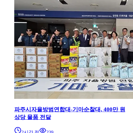
파주시자율방범연합대-기마순찰대, 400만 원
상당 물품 전달
2시간 전
239