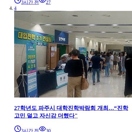
3시간 전
27
4
27학년도 파주시 대학진학박람회 개최…“진학
고민 덜고 자신감 더했다"
3시간 전
30