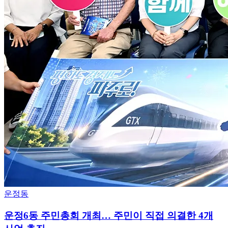
운정동
운정6동 주민총회 개최… 주민이 직접 의결한 4개