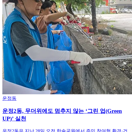
운정동
운정2동, 무더위에도 멈추지 않는 ‘그린 업(Green
UP)’ 실천
운정2동은 지난 28일 오전 한솔공원에서 주민 참여형 환경·건