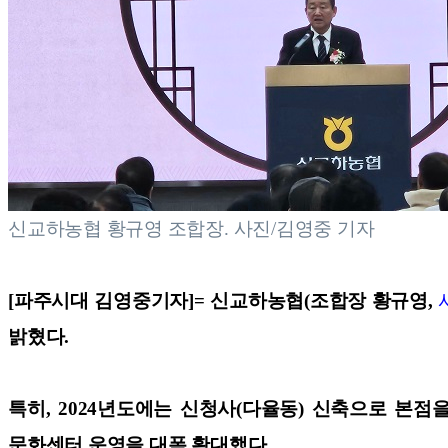
신교하농협 황규영 조합장.
사진/김영중 기자
[파주시대 김영중기자]=
신교하농협(조합장 황규영,
밝혔다.
특히, 2024년도에는 신청사(다율동) 신축으로 본
문화센터 운영을 대폭 확대했다.