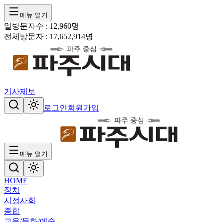
메뉴 열기
일방문자수 :
12,960
명
전체방문자 :
17,652,914
명
기사제보
로그인
회원가입
메뉴 열기
HOME
정치
시정
사회
종합
교육/문화/예술