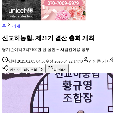
홈
경제
신교하농협, 제21기 결산 총회 개최
당기순이익 3억7100만 원 실현··· 사업전이용 당부
입력
2025.02.05 04:36
수정
2026.04.22 14:40
김영중
기자
카카오
페이스북
X
링크복사