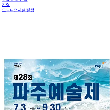
지역
오피니언
사설/칼럼