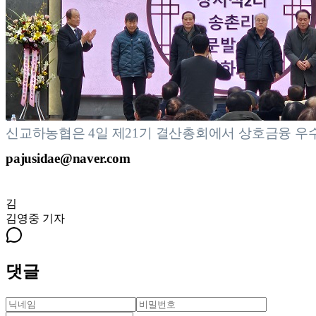
신교하농협은 4일 제21기 결산총회에서 상호금융 우
pajusidae@naver.com
김
김영중
기자
댓글