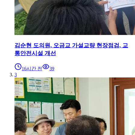
김순현 도의원, 오금교 가설교량 현장점검, 교
통안전시설 개선
16시간 전
39
3