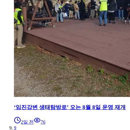
‘임진강변 생태탐방로’ 오는 8월 8일 운영 재개
2일 전
76
9