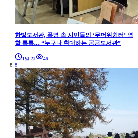
한빛도서관, 폭염 속 시민들의 ‘무더위쉼터’ 역
할 톡톡… “누구나 환대하는 공공도서관”
1일 전
46
8