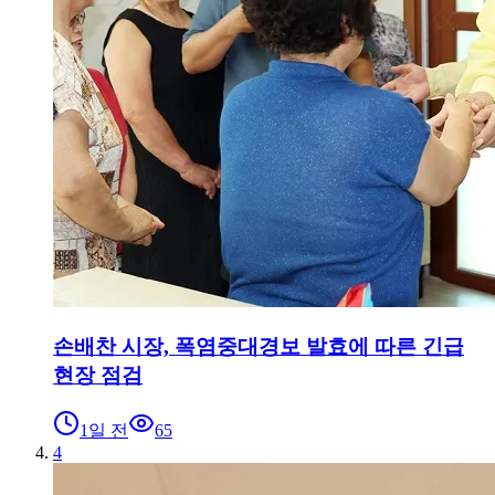
손배찬 시장, 폭염중대경보 발효에 따른 긴급
현장 점검
1일 전
65
4