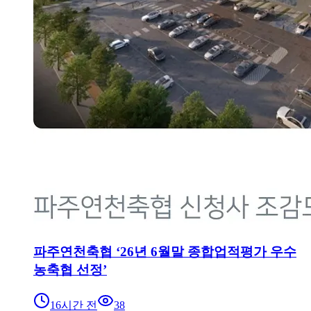
파주연천축협 ‘26년 6월말 종합업적평가 우수
농축협 선정’
16시간 전
38