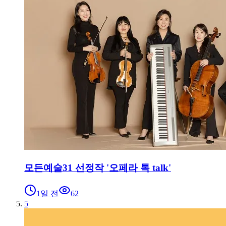
모든예술31 선정작 '오페라 톡 talk'
1일 전
62
5