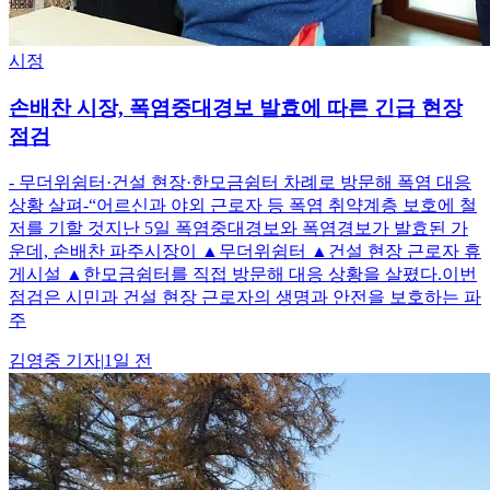
시정
손배찬 시장, 폭염중대경보 발효에 따른 긴급 현장
점검
- 무더위쉼터·건설 현장·한모금쉼터 차례로 방문해 폭염 대응
상황 살펴-“어르신과 야외 근로자 등 폭염 취약계층 보호에 철
저를 기할 것지난 5일 폭염중대경보와 폭염경보가 발효된 가
운데, 손배찬 파주시장이 ▲무더위쉼터 ▲건설 현장 근로자 휴
게시설 ▲한모금쉼터를 직접 방문해 대응 상황을 살폈다.이번
점검은 시민과 건설 현장 근로자의 생명과 안전을 보호하는 파
주
김영중
기자
|
1일 전