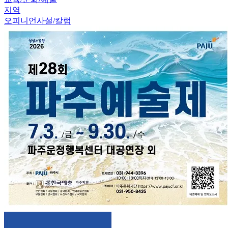
지역
오피니언
사설/칼럼