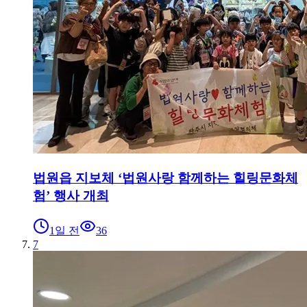
법원읍 지보체 ‘법원사랑 함께하는 힐링문화체
험’ 행사 개최
1일 전
36
7