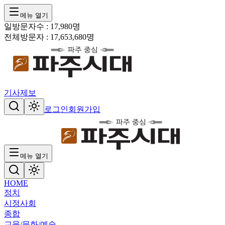
메뉴 열기
일방문자수 :
17,980
명
전체방문자 :
17,653,680
명
기사제보
로그인
회원가입
메뉴 열기
HOME
정치
시정
사회
종합
교육/문화/예술