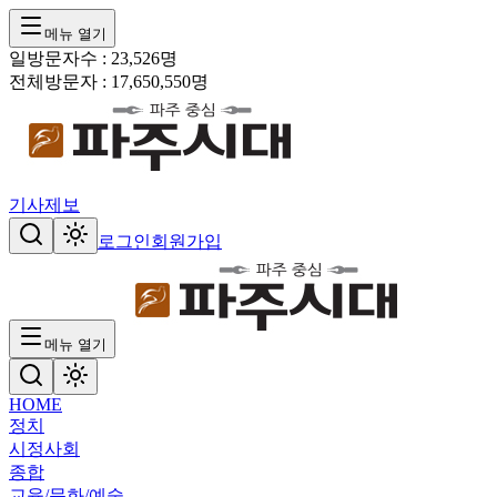
메뉴 열기
일방문자수 :
23,526
명
전체방문자 :
17,650,550
명
기사제보
로그인
회원가입
메뉴 열기
HOME
정치
시정
사회
종합
교육/문화/예술