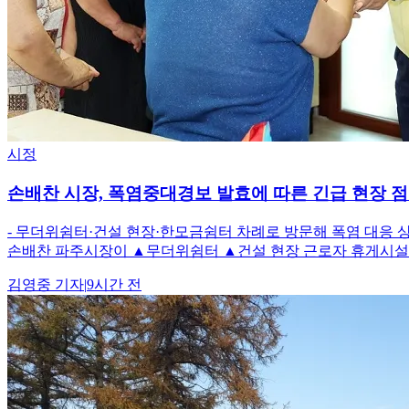
시정
손배찬 시장, 폭염중대경보 발효에 따른 긴급 현장 
- 무더위쉼터·건설 현장·한모금쉼터 차례로 방문해 폭염 대응 
손배찬 파주시장이 ▲무더위쉼터 ▲건설 현장 근로자 휴게시설 
김영중
기자
|
9시간 전