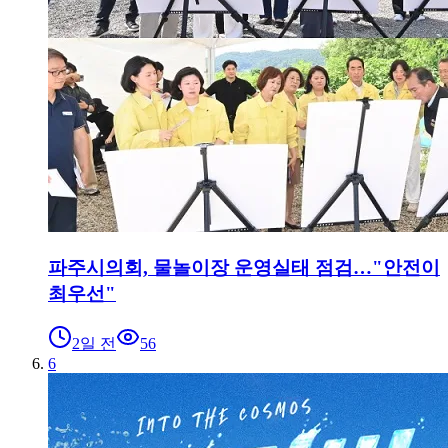
파주시의회, 물놀이장 운영실태 점검…"안전이
최우선"
2일 전
56
6