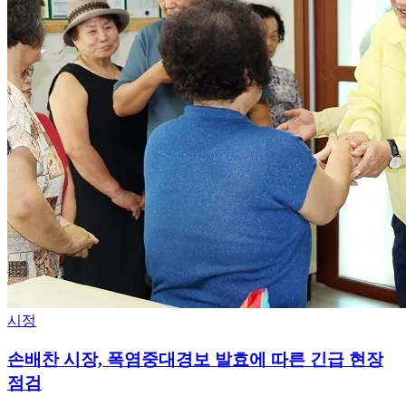
시정
손배찬 시장, 폭염중대경보 발효에 따른 긴급 현장
점검