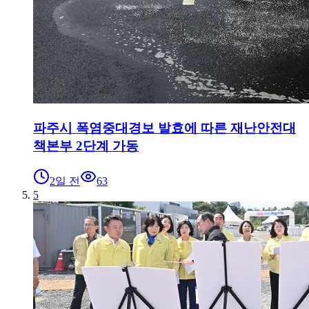
파주시 폭염중대경보 발효에 따른 재난안전대
책본부 2단계 가동
2일 전
63
5