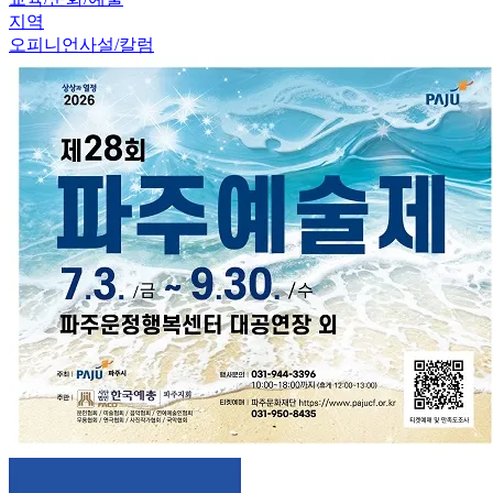
지역
오피니언
사설/칼럼