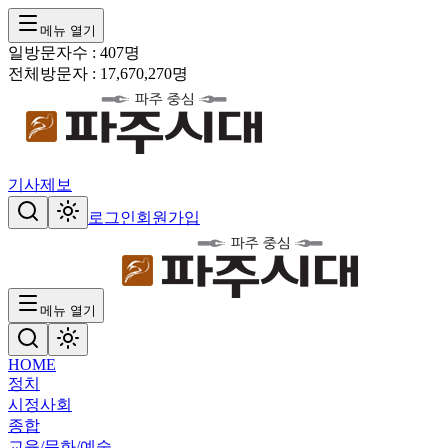
메뉴 열기
일방문자수 :
407
명
전체방문자 :
17,670,270
명
기사제보
로그인
회원가입
메뉴 열기
HOME
정치
시정
사회
종합
교육/문화/예술