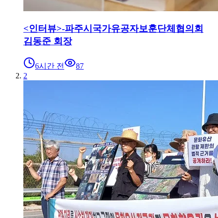
<인터뷰>-파주시국가유공자보훈단체협의회
김동준 회장
6시간 전
87
2