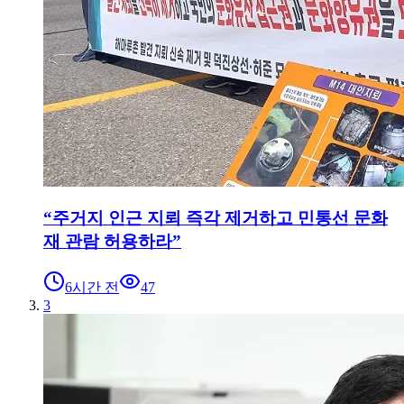
“주거지 인근 지뢰 즉각 제거하고 민통선 문화
재 관람 허용하라”
6시간 전
47
3