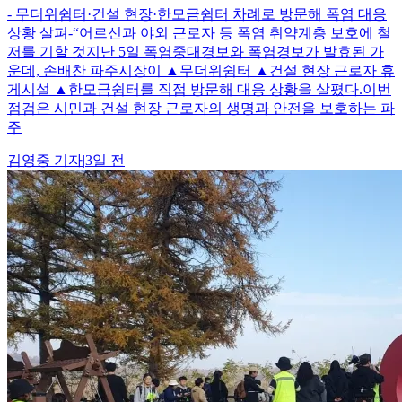
- 무더위쉼터·건설 현장·한모금쉼터 차례로 방문해 폭염 대응
상황 살펴-“어르신과 야외 근로자 등 폭염 취약계층 보호에 철
저를 기할 것지난 5일 폭염중대경보와 폭염경보가 발효된 가
운데, 손배찬 파주시장이 ▲무더위쉼터 ▲건설 현장 근로자 휴
게시설 ▲한모금쉼터를 직접 방문해 대응 상황을 살폈다.이번
점검은 시민과 건설 현장 근로자의 생명과 안전을 보호하는 파
주
김영중
기자
|
3일 전