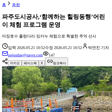
홈
종합
파주도시공사,‘함께하는 힐링동행’어린
이 체험 프로그램 운영
마장호수 출렁다리·킹카누 체험으로 특별한 추억 선사
입력
2026.05.21 10:52
수정
2026.05.21 10:52
박연진
기자
pajusidae@naver.com
147
카카오
페이스북
X
링크복사