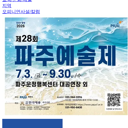
지역
오피니언
사설/칼럼