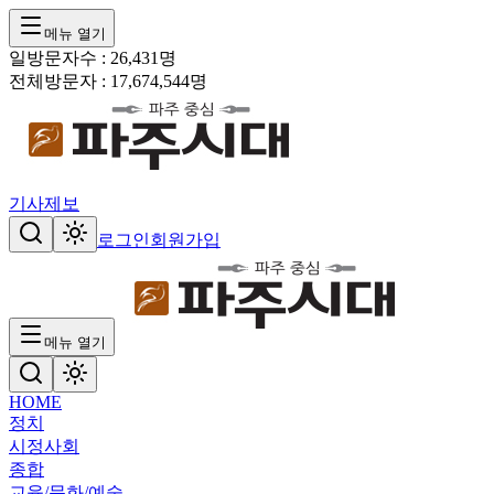
메뉴 열기
일방문자수 :
26,431
명
전체방문자 :
17,674,544
명
기사제보
로그인
회원가입
메뉴 열기
HOME
정치
시정
사회
종합
교육/문화/예술