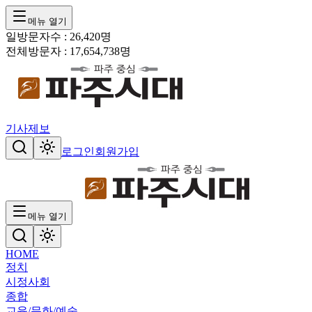
메뉴 열기
일방문자수 :
26,420
명
전체방문자 :
17,654,738
명
기사제보
로그인
회원가입
메뉴 열기
HOME
정치
시정
사회
종합
교육/문화/예술