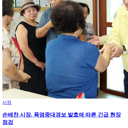
시정
손배찬 시장, 폭염중대경보 발효에 따른 긴급 현장
점검