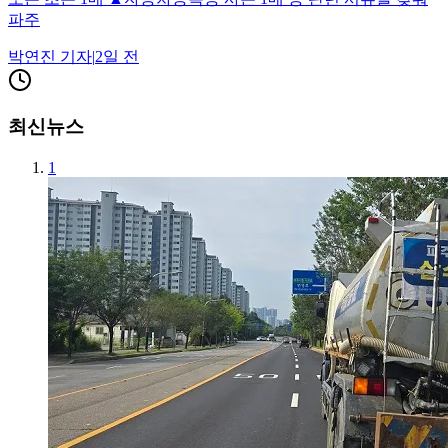
파주
박연진
기자
|
2일 전
최신뉴스
1