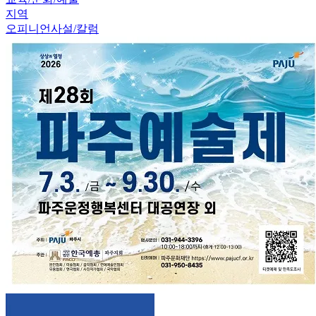
지역
오피니언
사설/칼럼