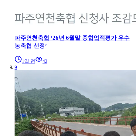
파주연천축협 ‘26년 6월말 종합업적평가 우수
농축협 선정’
1일 전
42
9