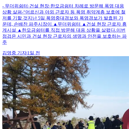
- 무더위쉼터·건설 현장·한모금쉼터 차례로 방문해 폭염 대응
상황 살펴-“어르신과 야외 근로자 등 폭염 취약계층 보호에 철
저를 기할 것지난 5일 폭염중대경보와 폭염경보가 발효된 가
운데, 손배찬 파주시장이 ▲무더위쉼터 ▲건설 현장 근로자 휴
게시설 ▲한모금쉼터를 직접 방문해 대응 상황을 살폈다.이번
점검은 시민과 건설 현장 근로자의 생명과 안전을 보호하는 파
주
김영중
기자
|
1일 전