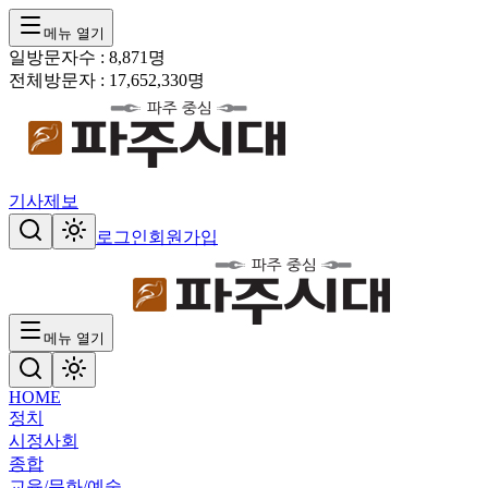
메뉴 열기
일방문자수 :
8,871
명
전체방문자 :
17,652,330
명
기사제보
로그인
회원가입
메뉴 열기
HOME
정치
시정
사회
종합
교육/문화/예술