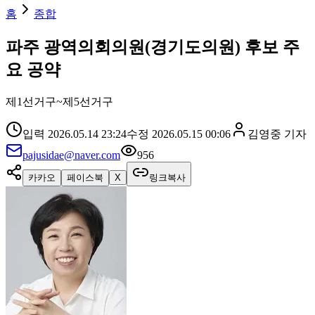
홈
종합
파주 광역의회의원(경기도의원) 후보 주
요 공약
제1선거구~제5선거구
입력
2026.05.14 23:24
수정
2026.05.15 00:06
김영중
기자
pajusidae@naver.com
956
카카오
페이스북
X
링크복사