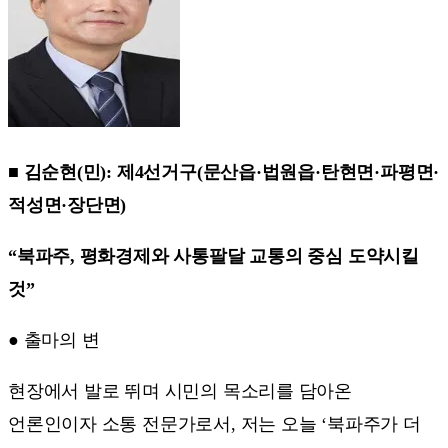
■ 김순현(민): 제4선거구(문산읍·법원읍·탄현면·파평면·
적성면·장단면)
“북파주, 평화경제와 사통팔달 교통의 중심 도약시킬
것”
● 출마의 변
현장에서 발로 뛰며 시민의 목소리를 담아온
언론인이자 소통 전문가로서, 저는 오늘 ‘북파주가 더