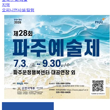
지역
오피니언
사설/칼럼