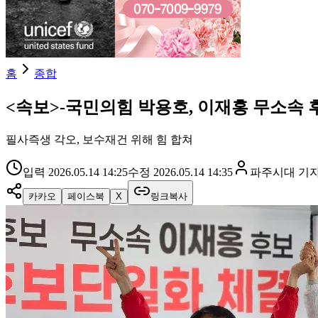
홈
종합
<속보>-국민의힘 박용호, 이재홍 무소속 
필사즉생 각오, 보수재건 위해 힘 합쳐
입력
2026.05.14 14:25
수정
2026.05.14 14:35
파주시대
기
카카오
페이스북
X
링크복사