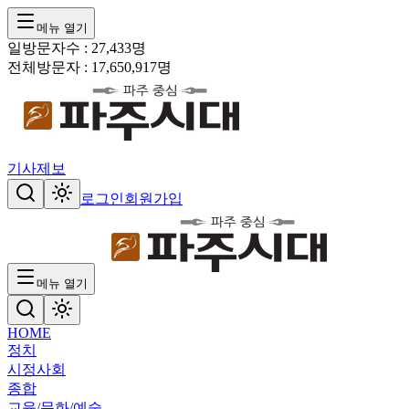
메뉴 열기
일방문자수 :
27,433
명
전체방문자 :
17,650,917
명
기사제보
로그인
회원가입
메뉴 열기
HOME
정치
시정
사회
종합
교육/문화/예술