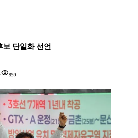
후보 단일화 선언
자
859