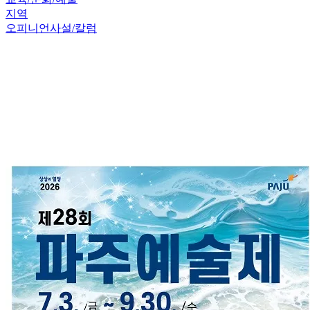
지역
오피니언
사설/칼럼