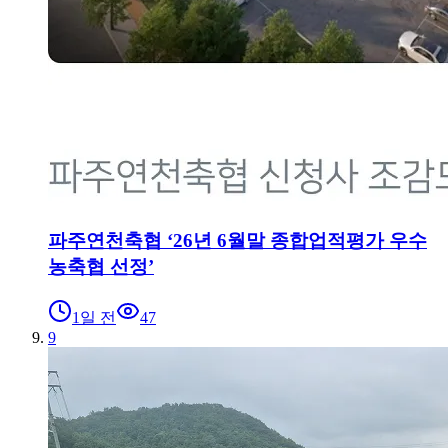
파주연천축협 ‘26년 6월말 종합업적평가 우수
농축협 선정’
1일 전
47
9