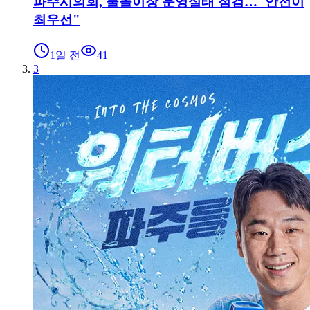
파주시의회, 물놀이장 운영실태 점검…"안전이
최우선"
1일 전
41
3