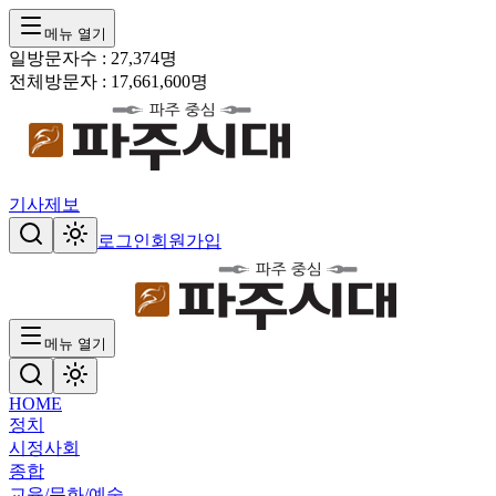
메뉴 열기
일방문자수 :
27,374
명
전체방문자 :
17,661,600
명
기사제보
로그인
회원가입
메뉴 열기
HOME
정치
시정
사회
종합
교육/문화/예술