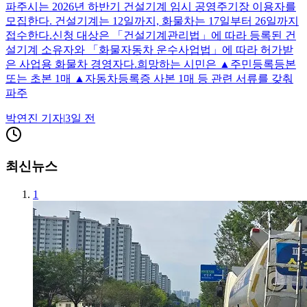
파주시는 2026년 하반기 건설기계 임시 공영주기장 이용자를
모집한다. 건설기계는 12일까지, 화물차는 17일부터 26일까지
접수한다.신청 대상은 「건설기계관리법」에 따라 등록된 건
설기계 소유자와 「화물자동차 운수사업법」에 따라 허가받
은 사업용 화물차 경영자다.희망하는 시민은 ▲주민등록등본
또는 초본 1매 ▲자동차등록증 사본 1매 등 관련 서류를 갖춰
파주
박연진
기자
|
3일 전
최신뉴스
1