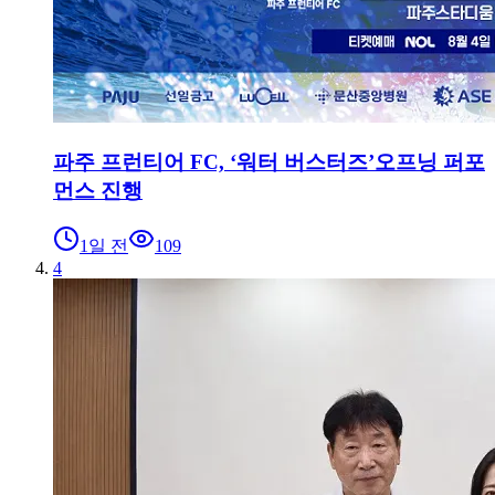
파주 프런티어 FC, ‘워터 버스터즈’오프닝 퍼포
먼스 진행
1일 전
109
4