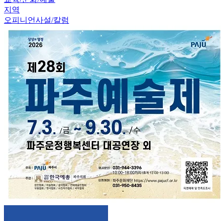
지역
오피니언
사설/칼럼