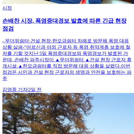
시정
손배찬 시장, 폭염중대경보 발효에 따른 긴급 현장
점검
- 무더위쉼터·건설 현장·한모금쉼터 차례로 방문해 폭염 대응
상황 살펴-“어르신과 야외 근로자 등 폭염 취약계층 보호에 철
저를 기할 것지난 5일 폭염중대경보와 폭염경보가 발효된 가
운데, 손배찬 파주시장이 ▲무더위쉼터 ▲건설 현장 근로자 휴
게시설 ▲한모금쉼터를 직접 방문해 대응 상황을 살폈다.이번
점검은 시민과 건설 현장 근로자의 생명과 안전을 보호하는 파
주
김영중
기자
|
2일 전