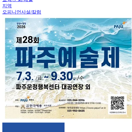
지역
오피니언
사설/칼럼