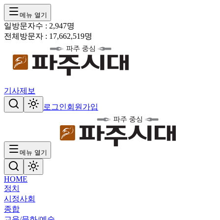
메뉴 열기
일방문자수 :
2,947
명
전체방문자 :
17,662,519
명
기사제보
로그인
회원가입
메뉴 열기
HOME
정치
시정
사회
종합
교육/문화/예술