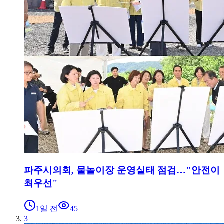
파주시의회, 물놀이장 운영실태 점검…"안전이
최우선"
1일 전
45
3