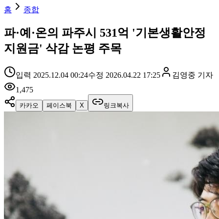
홈
종합
파·예·온의 파주시 531억 '기본생활안정
지원금' 삭감 논평 주목
입력
2025.12.04 00:24
수정
2026.04.22 17:25
김영중
기자
1,475
카카오
페이스북
X
링크복사