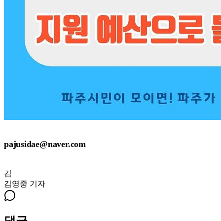
pajusidae@naver.com
김
김영중
기자
댓글