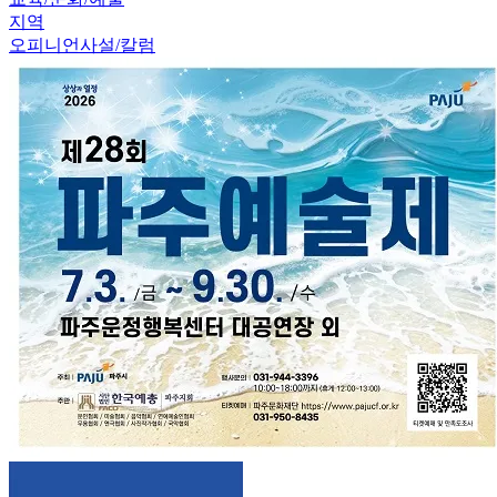
지역
오피니언
사설/칼럼