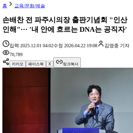
홈
교육/문화/예술
손배찬 전 파주시의장 출판기념회 "인산
인해"··· '내 안에 흐르는 DNA는 공직자'
입력
2025.12.01 04:02
수정
2026.04.22 19:08
김영중
기자
70,789
카카오
페이스북
X
링크복사