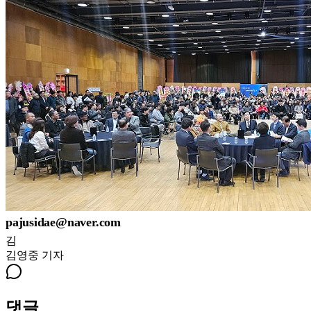
pajusidae@naver.com
김
김영중
기자
댓글