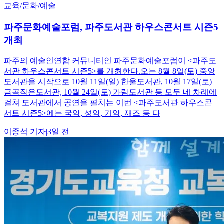
교육/문화/예술
파주문화예술포럼, 파주도서관 하우스콘서트 시즌5
개최
파주의 예술인연합 커뮤니티인 파주문화예술포럼이 <파주도
서관 하우스콘서트 시즌5>를 개최한다.오는 8월 8일(토) 중앙
도서관을 시작으로 10월 11일(일) 한울도서관, 10월 17일(토)
금곡작은도서관, 10월 24일(토) 가람도서관 등 모두 네 차례에
걸쳐 도서관에서 공연을 펼치는 이번 <파주도서관 하우스콘
서트 시즌5>에는 국악, 성악, 기악, 재즈 등 다
이종석
기자
|
3일 전