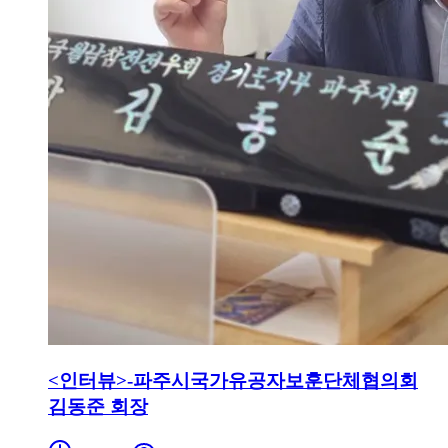
<인터뷰>-파주시국가유공자보훈단체협의회
김동준 회장