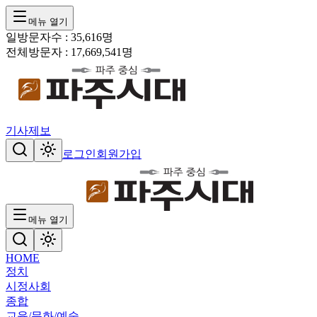
메뉴 열기
일방문자수 :
35,616
명
전체방문자 :
17,669,541
명
기사제보
로그인
회원가입
메뉴 열기
HOME
정치
시정
사회
종합
교육/문화/예술