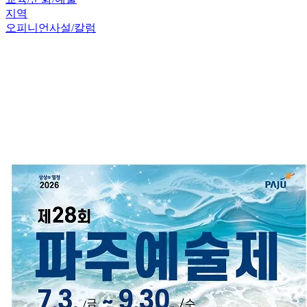
지역
오피니언
사설/칼럼