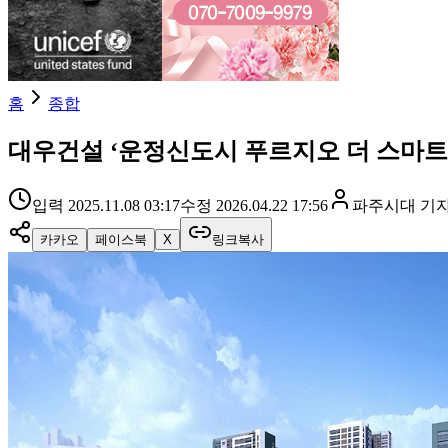
홈
종합
대우건설 ‘운정신도시 푸르지오 더 스마트’
입력
2025.11.08 03:17
수정
2026.04.22 17:56
파주시대
기
카카오
페이스북
X
링크복사