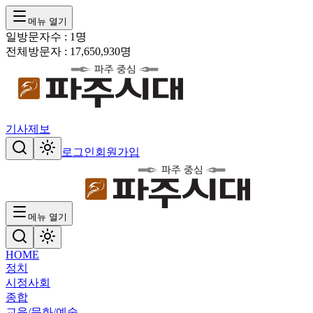
메뉴 열기
일방문자수 :
1
명
전체방문자 :
17,650,930
명
기사제보
로그인
회원가입
메뉴 열기
HOME
정치
시정
사회
종합
교육/문화/예술