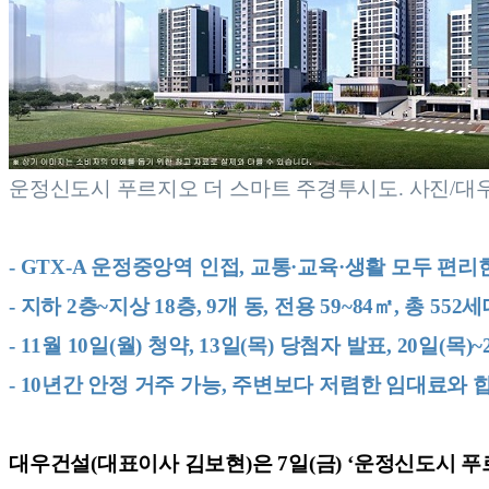
운정신도시 푸르지오 더 스마트 주경투시도. 사진/대
- GTX-A 운정중앙역 인접, 교통·교육·생활 모두 편
- 지하 2층~지상 18층, 9개 동, 전용 59~84㎡, 총
- 11월 10일(월) 청약, 13일(목) 당첨자 발표, 20일(목)
- 10년간 안정 거주 가능, 주변보다 저렴한 임대료와
대우건설(대표이사 김보현)은 7일(금) ‘운정신도시 