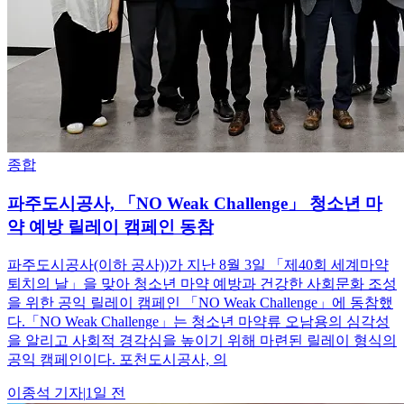
종합
파주도시공사, 「NO Weak Challenge」 청소년 마
약 예방 릴레이 캠페인 동참
파주도시공사(이하 공사))가 지난 8월 3일 「제40회 세계마약
퇴치의 날」을 맞아 청소년 마약 예방과 건강한 사회문화 조성
을 위한 공익 릴레이 캠페인 「NO Weak Challenge」에 동참했
다.「NO Weak Challenge」는 청소년 마약류 오남용의 심각성
을 알리고 사회적 경각심을 높이기 위해 마련된 릴레이 형식의
공익 캠페인이다. 포천도시공사, 의
이종석
기자
|
1일 전