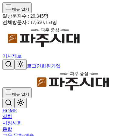
메뉴 열기
일방문자수 :
20,345
명
전체방문자 :
17,650,153
명
기사제보
로그인
회원가입
메뉴 열기
HOME
정치
시정
사회
종합
교육/문화/예술