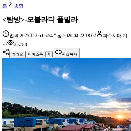
홈
종합
<탐방>-오블라디 풀빌라
입력
2025.11.05 05:54
수정
2026.04.22 18:02
파주시대
기
자
35,788
카카오
페이스북
X
링크복사