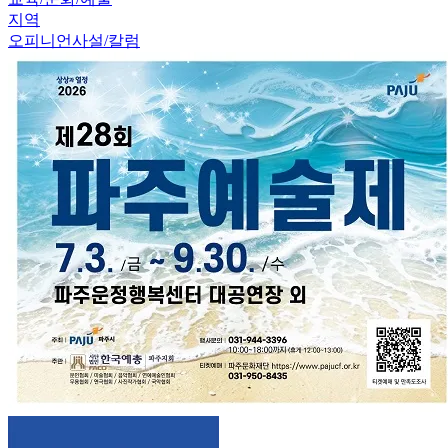
지역
오피니언
사설/칼럼