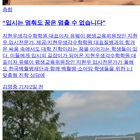
종합
“입시는 멈춰도 꿈은 멈출 수 없습니다”
지현우생각수학학원 대표이자 유웨이 평생교육위원장인 지현
우 입시전문가. 제공/지현우생각수학학원 대표질병과의 힘겨
운 싸움 속에서도 대학 진학이라는 꿈을 이어가는 학생들이 있
다. 이들에게 입시의 길잡이가 되어온 지현우생각수학학원 대
표이자 유웨이 평생교육위원장인 지현우 입시전문가가 올해
도 한국백혈병재단과 함께 백혈병·소아암 학생들을 위한 1:1
맞춤형 진학 상담에
김영중
기자
|
2일 전