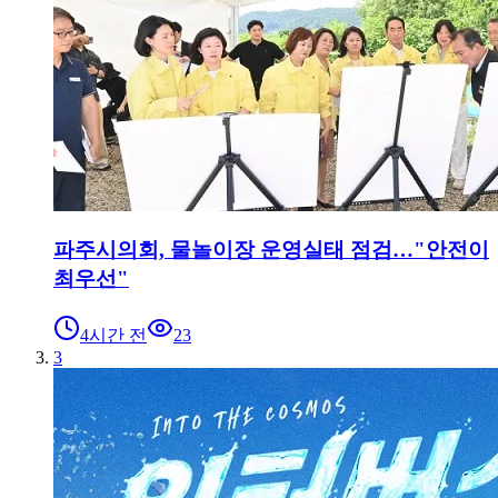
파주시의회, 물놀이장 운영실태 점검…"안전이
최우선"
4시간 전
23
3