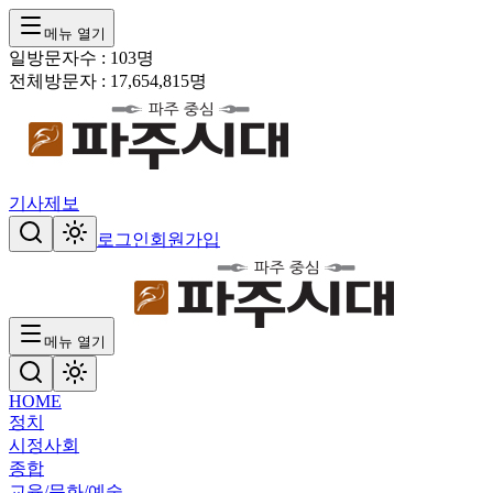
메뉴 열기
일방문자수 :
103
명
전체방문자 :
17,654,815
명
기사제보
로그인
회원가입
메뉴 열기
HOME
정치
시정
사회
종합
교육/문화/예술