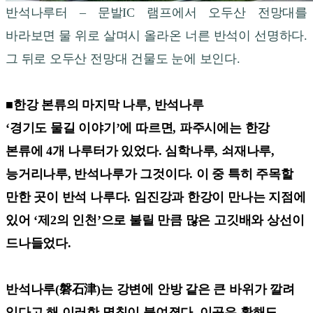
반석나루터 – 문발IC 램프에서 오두산 전망대를
바라보면 물 위로 살며시 올라온 너른 반석이 선명하다.
그 뒤로 오두산 전망대 건물도 눈에 보인다.
■한강 본류의 마지막 나루, 반석나루
‘경기도 물길 이야기’에 따르면, 파주시에는 한강
본류에 4개 나루터가 있었다. 심학나루, 쇠재나루,
능거리나루, 반석나루가 그것이다. 이 중 특히 주목할
만한 곳이 반석 나루다. 임진강과 한강이 만나는 지점에
있어 ‘제2의 인천’으로 불릴 만큼 많은 고깃배와 상선이
드나들었다.
반석나루(磐石津)는 강변에 안방 같은 큰 바위가 깔려
있다고 해 이러한 명칭이 붙여졌다. 이곳은 황해도