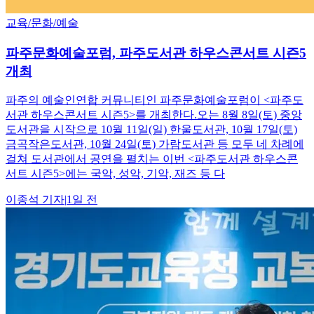
교육/문화/예술
파주문화예술포럼, 파주도서관 하우스콘서트 시즌5
개최
파주의 예술인연합 커뮤니티인 파주문화예술포럼이 <파주도
서관 하우스콘서트 시즌5>를 개최한다.오는 8월 8일(토) 중앙
도서관을 시작으로 10월 11일(일) 한울도서관, 10월 17일(토)
금곡작은도서관, 10월 24일(토) 가람도서관 등 모두 네 차례에
걸쳐 도서관에서 공연을 펼치는 이번 <파주도서관 하우스콘
서트 시즌5>에는 국악, 성악, 기악, 재즈 등 다
이종석
기자
|
1일 전