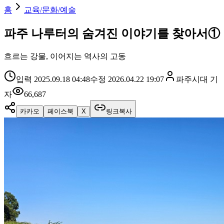
홈
교육/문화/예술
파주 나루터의 숨겨진 이야기를 찾아서①
흐르는 강물, 이어지는 역사의 고동
입력
2025.09.18 04:48
수정
2026.04.22 19:07
파주시대
기
자
66,687
카카오
페이스북
X
링크복사