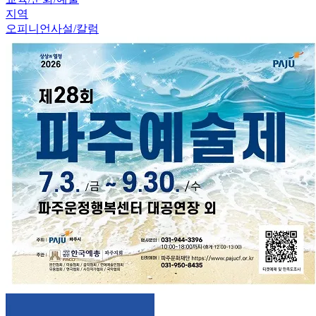
지역
오피니언
사설/칼럼