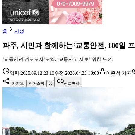
홈
시정
파주, 시민과 함께하는‘교통안전, 100일 
‘교통안전 선도도시’도약, ‘교통사고 제로’ 위한 도전!
입력
2025.09.12 23:10
수정
2026.04.22 18:08
이종석
기자
카카오
페이스북
X
링크복사