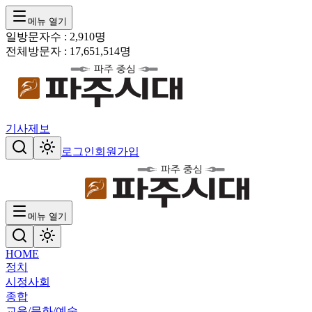
메뉴 열기
일방문자수 :
2,910
명
전체방문자 :
17,651,514
명
기사제보
로그인
회원가입
메뉴 열기
HOME
정치
시정
사회
종합
교육/문화/예술