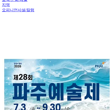
지역
오피니언
사설/칼럼