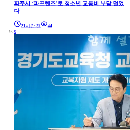
파주시 ‘파프렌즈’로 청소년 교통비 부담 덜었
다
21시간 전
44
9