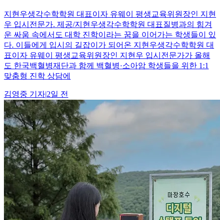
지현우생각수학학원 대표이자 유웨이 평생교육위원장인 지현
우 입시전문가. 제공/지현우생각수학학원 대표질병과의 힘겨
운 싸움 속에서도 대학 진학이라는 꿈을 이어가는 학생들이 있
다. 이들에게 입시의 길잡이가 되어온 지현우생각수학학원 대
표이자 유웨이 평생교육위원장인 지현우 입시전문가가 올해
도 한국백혈병재단과 함께 백혈병·소아암 학생들을 위한 1:1
맞춤형 진학 상담에
김영중
기자
|
2일 전