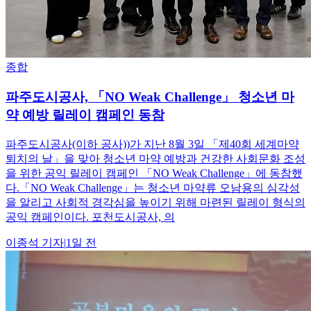
종합
파주도시공사, 「NO Weak Challenge」 청소년 마
약 예방 릴레이 캠페인 동참
파주도시공사(이하 공사))가 지난 8월 3일 「제40회 세계마약
퇴치의 날」을 맞아 청소년 마약 예방과 건강한 사회문화 조성
을 위한 공익 릴레이 캠페인 「NO Weak Challenge」에 동참했
다.「NO Weak Challenge」는 청소년 마약류 오남용의 심각성
을 알리고 사회적 경각심을 높이기 위해 마련된 릴레이 형식의
공익 캠페인이다. 포천도시공사, 의
이종석
기자
|
1일 전