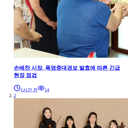
손배찬 시장, 폭염중대경보 발효에 따른 긴급
현장 점검
1시간 전
14
2