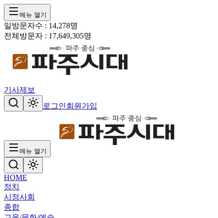
메뉴 열기
일방문자수 :
14,278
명
전체방문자 :
17,649,305
명
기사제보
로그인
회원가입
메뉴 열기
HOME
정치
시정
사회
종합
교육/문화/예술