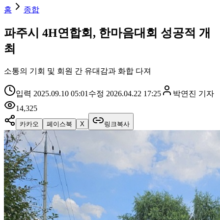
홈
종합
파주시 4H연합회, 한마음대회 성공적 개
최
소통의 기회 및 회원 간 유대감과 화합 다져
입력
2025.09.10 05:01
수정
2026.04.22 17:25
박연진
기자
14,325
카카오
페이스북
X
링크복사