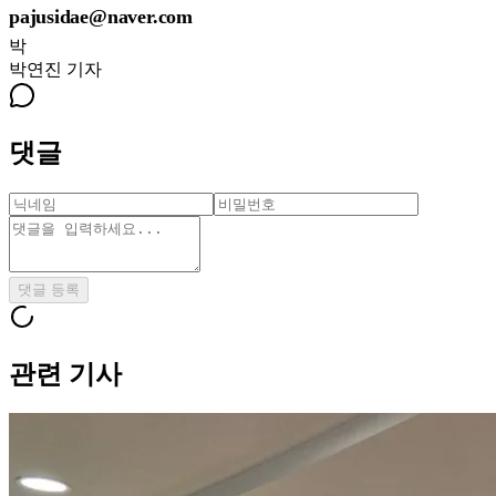
pajusidae@naver.com
박
박연진
기자
댓글
댓글 등록
관련 기사