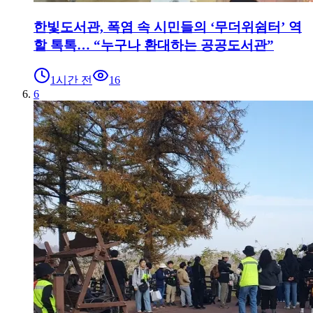
한빛도서관, 폭염 속 시민들의 ‘무더위쉼터’ 역
할 톡톡… “누구나 환대하는 공공도서관”
1시간 전
16
6