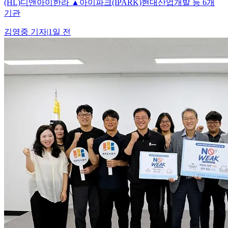
(HL)디앤아이한라 ▲아이파크(IPARK)현대산업개발 등 6개
기관
김영중
기자
|
1일 전