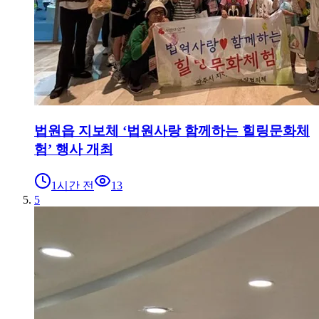
법원읍 지보체 ‘법원사랑 함께하는 힐링문화체
험’ 행사 개최
1시간 전
13
5