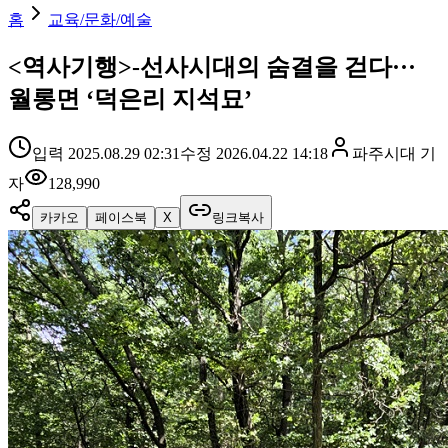
홈
교육/문화/예술
<역사기행>-선사시대의 숨결을 걷다···
월롱면 ‘덕은리 지석묘’
입력
2025.08.29 02:31
수정
2026.04.22 14:18
파주시대
기
자
128,990
카카오
페이스북
X
링크복사