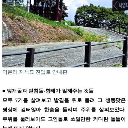
덕은리 지석묘 진입로 안내판
■ 덮개돌과 받침돌-형태가 말해주는 것들
모두 7기를 살펴보고 발길을 뒤로 돌려 그 생뚱맞은
평상에 걸터앉아 한숨을 돌리며 주위를 살펴보았다.
주위를 둘러보아도 고인돌로 쓰일만한 커다란 돌들이