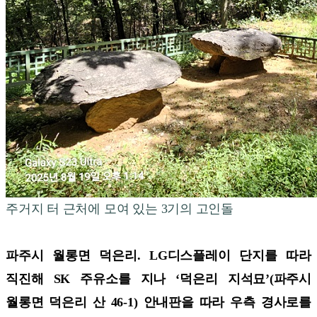
주거지 터 근처에 모여 있는 3기의 고인돌
파주시 월롱면 덕은리. LG디스플레이 단지를 따라
직진해 SK 주유소를 지나 ‘덕은리 지석묘’(파주시
월롱면 덕은리 산 46-1) 안내판을 따라 우측 경사로를