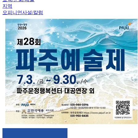
지역
오피니언
사설/칼럼