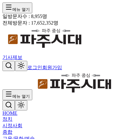
메뉴 열기
일방문자수 :
8,955
명
전체방문자 :
17,652,352
명
기사제보
로그인
회원가입
메뉴 열기
HOME
정치
시정
사회
종합
교육/문화/예술