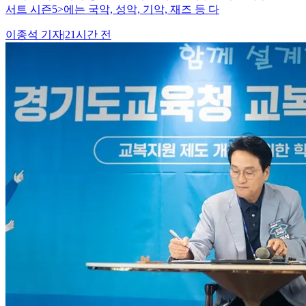
서트 시즌5>에는 국악, 성악, 기악, 재즈 등 다
이종석
기자
|
21시간 전