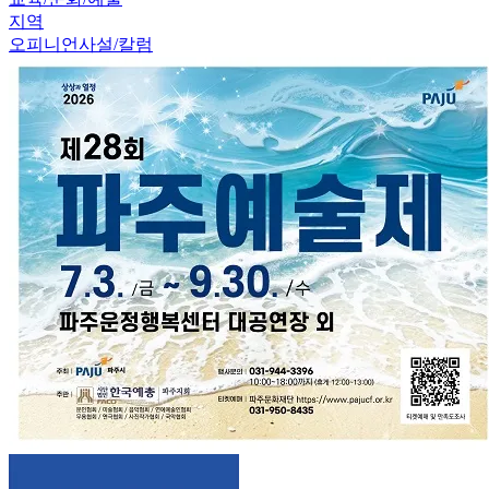
지역
오피니언
사설/칼럼