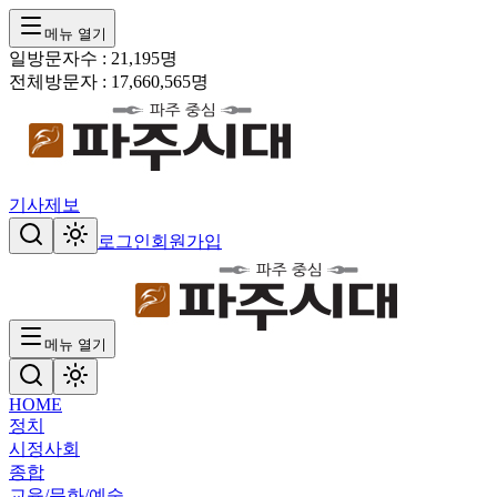
메뉴 열기
일방문자수 :
21,195
명
전체방문자 :
17,660,565
명
기사제보
로그인
회원가입
메뉴 열기
HOME
정치
시정
사회
종합
교육/문화/예술