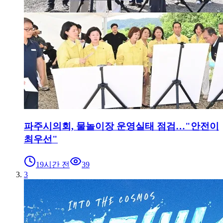
파주시의회, 물놀이장 운영실태 점검…"안전이
최우선"
19시간 전
39
3