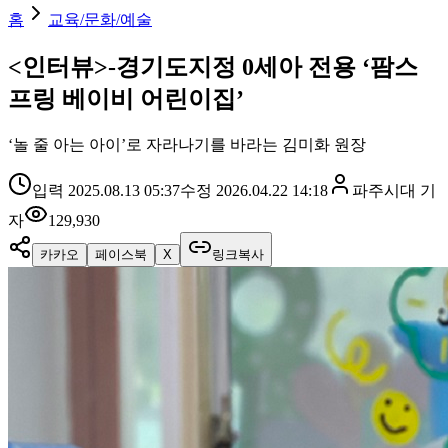
홈
교육/문화/예술
<인터뷰>-경기도지정 0세아 전용 ‘팜스
프링 베이비 어린이집’
‘놀 줄 아는 아이’로 자라나기를 바라는 김미화 원장
입력
2025.08.13 05:37
수정
2026.04.22 14:18
파주시대
기
자
129,930
카카오
페이스북
X
링크복사