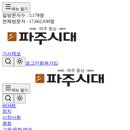
메뉴 열기
일방문자수 :
5,178
명
전체방문자 :
17,662,930
명
기사제보
로그인
회원가입
메뉴 열기
HOME
정치
시정
사회
종합
교육/문화/예술