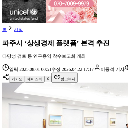
홈
시정
파주시 ‘상생경제 플랫폼’ 본격 추진
타당성 검토 등 연구용역 착수보고회 개최
입력
2025.08.01 00:51
수정
2026.04.22 17:17
이종석
기자
카카오
페이스북
X
링크복사