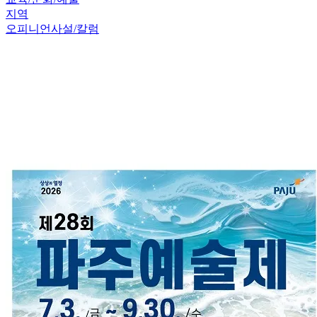
지역
오피니언
사설/칼럼