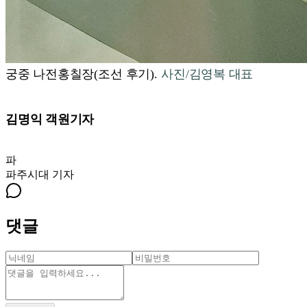
궁중 나전홍칠장
(
조선 후기
).
사진/김영복 대표
김명익 객원기자
파
파주시대
기자
댓글