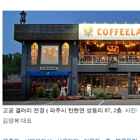
고궁 갤러리 전경
(
파주시 탄현면 성동리
87, 2
층.
사진/
김영복 대표