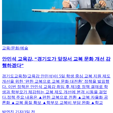
교육/문화/예술
안민석 교육감, “경기도가 앞장서 교복 문화 개선 감
행하겠다”
경기도교육청(교육감 안민석)이 5일 학생 중심 교복 지원 제도
개선을 위한 ‘편한 교복으로 교복 문화 대전환’ 정책을 발표했
다. 이번 정책은 안민석 교육감 취임 후 제3호 정책 결재로 학
생과 학부모가 체감하는 교복 제도 개선에 본격 시동을 걸었
다.정책 주요 내용은 ▲편한 교복으로 전환 ▲교복 자율화 공
론화 ▲교복 품질 확보 ▲학부모 교복비 부담 완화 ▲학교
박연진
기자
|
3일 전