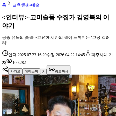
홈
교육/문화/예술
<인터뷰>-고미술품 수집가 김영복의 이
야기
궁중 유물의 숨결···고요한 시간의 결이 느껴지는 ‘고궁 갤러
리’
입력
2025.07.23 16:20
수정
2026.04.22 14:45
파주시대
기
자
100,282
카카오
페이스북
X
링크복사