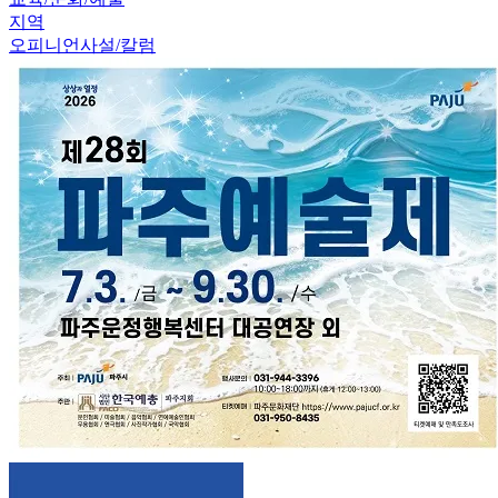
지역
오피니언
사설/칼럼