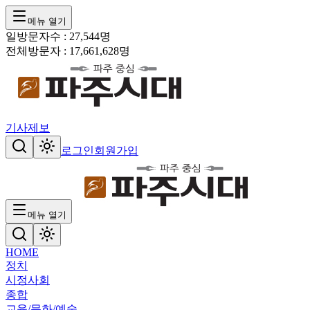
메뉴 열기
일방문자수 :
27,544
명
전체방문자 :
17,661,628
명
기사제보
로그인
회원가입
메뉴 열기
HOME
정치
시정
사회
종합
교육/문화/예술