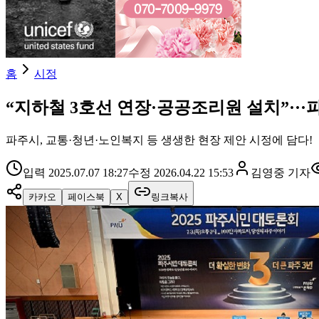
홈
시정
“지하철 3호선 연장·공공조리원 설치”··
파주시, 교통·청년·노인복지 등 생생한 현장 제안 시정에 담다!
입력
2025.07.07 18:27
수정
2026.04.22 15:53
김영중
기자
카카오
페이스북
X
링크복사