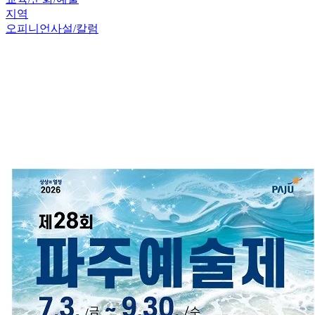
지역
오피니언
사설/칼럼