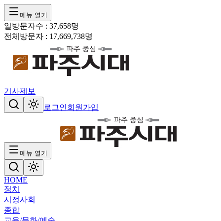
메뉴 열기
일방문자수 :
37,658
명
전체방문자 :
17,669,738
명
기사제보
로그인
회원가입
메뉴 열기
HOME
정치
시정
사회
종합
교육/문화/예술