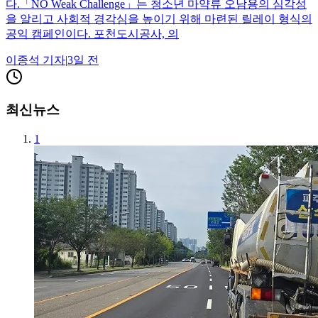
다.「NO Weak Challenge」는 청소년 마약류 오남용의 심각성
을 알리고 사회적 경각심을 높이기 위해 마련된 릴레이 형식의
공익 캠페인이다. 포천도시공사, 의
이종석
기자
|
3일 전
최신뉴스
1