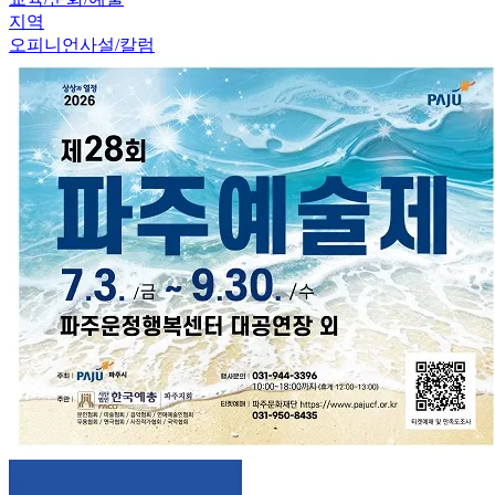
지역
오피니언
사설/칼럼