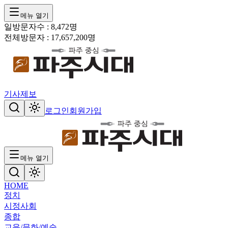
메뉴 열기
일방문자수 :
8,472
명
전체방문자 :
17,657,200
명
기사제보
로그인
회원가입
메뉴 열기
HOME
정치
시정
사회
종합
교육/문화/예술