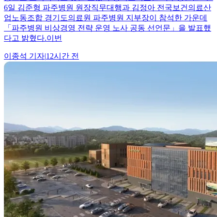
6일 김준형 파주병원 원장직무대행과 김정아 전국보건의료산
업노동조합 경기도의료원 파주병원 지부장이 참석한 가운데
「파주병원 비상경영 전략 운영 노사 공동 선언문」을 발표했
다고 밝혔다.이번
이종석
기자
|
12시간 전