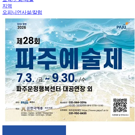
지역
오피니언
사설/칼럼