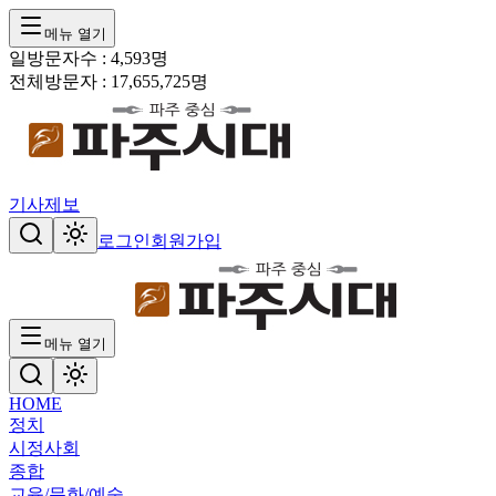
메뉴 열기
일방문자수 :
4,593
명
전체방문자 :
17,655,725
명
기사제보
로그인
회원가입
메뉴 열기
HOME
정치
시정
사회
종합
교육/문화/예술