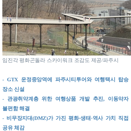
임진각 평화곤돌라 스카이워크 조감도 제공/파주시
- GTX 운정중앙역에 파주시티투어와 여행택시 탑승
장소 신설
- 관광취약계층 위한 여행상품 개발 추진, 이동약자
불편함 해결
- 비무장지대(DMZ)가 가진 평화·생태·역사 가치 직접
공유 체감