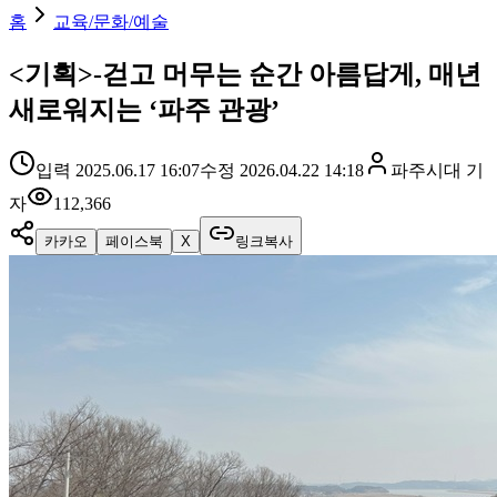
홈
교육/문화/예술
<기획>-걷고 머무는 순간 아름답게, 매년
새로워지는 ‘파주 관광’
입력
2025.06.17 16:07
수정
2026.04.22 14:18
파주시대
기
자
112,366
카카오
페이스북
X
링크복사