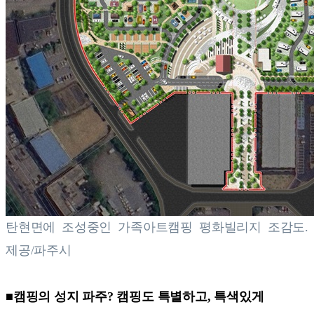
탄현면에 조성중인 가족아트캠핑 평화빌리지 조감도.
제공/파주시
■캠핑의 성지 파주? 캠핑도 특별하고, 특색있게