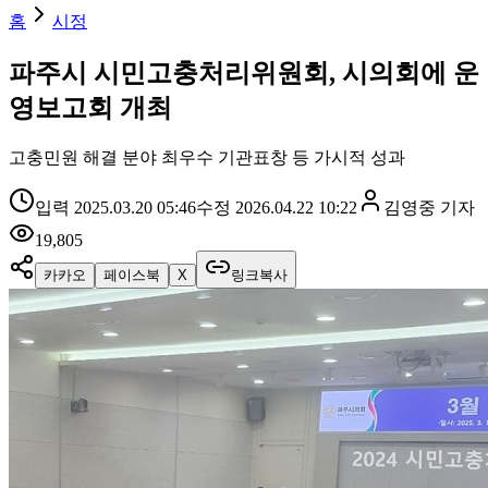
홈
시정
파주시 시민고충처리위원회, 시의회에 운
영보고회 개최
고충민원 해결 분야 최우수 기관표창 등 가시적 성과
입력
2025.03.20 05:46
수정
2026.04.22 10:22
김영중
기자
19,805
카카오
페이스북
X
링크복사