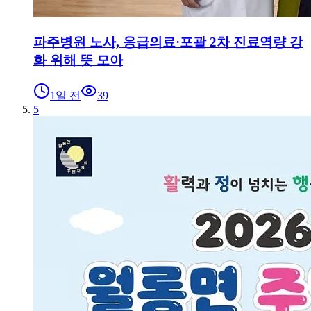
파주병원 노사, 응급의료·포괄 2차 진료역량 강
화 위해 뜻 모아
1일 전
39
5