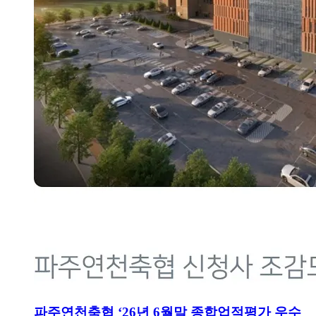
파주연천축협 ‘26년 6월말 종합업적평가 우수