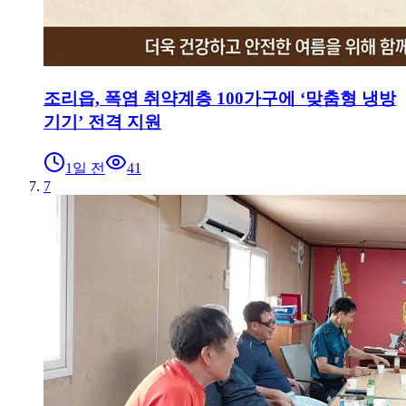
조리읍, 폭염 취약계층 100가구에 ‘맞춤형 냉방
기기’ 전격 지원
1일 전
41
7