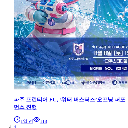
파주 프런티어 FC, ‘워터 버스터즈’오프닝 퍼포
먼스 진행
1일 전
118
4