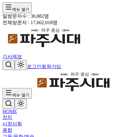
메뉴 열기
일방문자수 :
30,882
명
전체방문자 :
17,662,018
명
기사제보
로그인
회원가입
메뉴 열기
HOME
정치
시정
사회
종합
교육/문화/예술