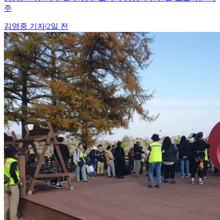
주
김영중
기자
|
2일 전