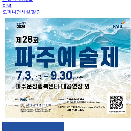
지역
오피니언
사설/칼럼