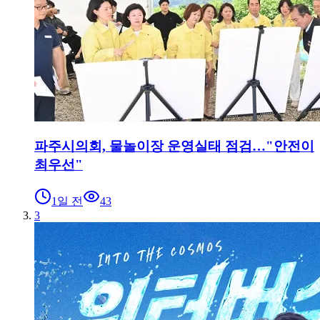
파주시의회, 물놀이장 운영실태 점검…"안전이
최우선"
1일 전
43
3