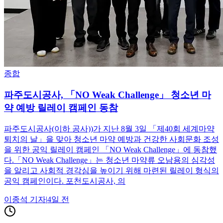
종합
파주도시공사, 「NO Weak Challenge」 청소년 마
약 예방 릴레이 캠페인 동참
파주도시공사(이하 공사))가 지난 8월 3일 「제40회 세계마약
퇴치의 날」을 맞아 청소년 마약 예방과 건강한 사회문화 조성
을 위한 공익 릴레이 캠페인 「NO Weak Challenge」에 동참했
다.「NO Weak Challenge」는 청소년 마약류 오남용의 심각성
을 알리고 사회적 경각심을 높이기 위해 마련된 릴레이 형식의
공익 캠페인이다. 포천도시공사, 의
이종석
기자
|
4일 전