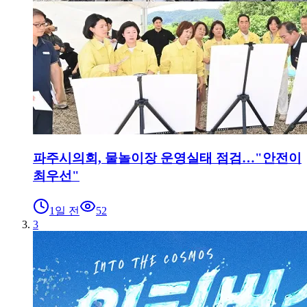
파주시의회, 물놀이장 운영실태 점검…"안전이
최우선"
1일 전
52
3