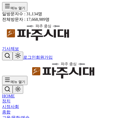
메뉴 열기
일방문자수 :
31,134
명
전체방문자 :
17,668,989
명
기사제보
로그인
회원가입
메뉴 열기
HOME
정치
시정
사회
종합
교육/문화/예술