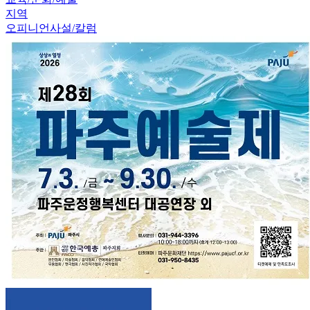
지역
오피니언
사설/칼럼