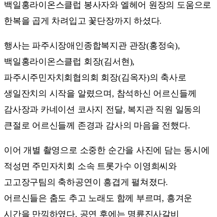
백일홍라이온스클럽 봉사자와 엘헤어 원장의 도움으로
한복을 곱게 차려입고 꽃단장까지 하셨다.
행사는 파주시장애인종합복지관 관장(홍정숙),
백일홍라이온스클럽 회장(김서현),
파주시주민자치회협의회 회장(김옥자)의 축사로
생일잔치의 시작을 알렸으며, 참석하신 어르신들께
감사장과 카네이션 코사지 전달, 복지관 직원 일동의
큰절로 어르신들께 존경과 감사의 마음을 전했다.
이어 개별 촬영으로 소중한 순간을 사진에 담는 동시에
적성면 주민자치회 소속 트롯가수 이영희씨와
고고장구팀의 축하공연이 흥겹게 펼쳐졌다.
어르신들은 춤도 추고 노래도 함께 부르며, 흥겨운
시간을 만끽하였다. 공연 후에는 명륜진사갈비