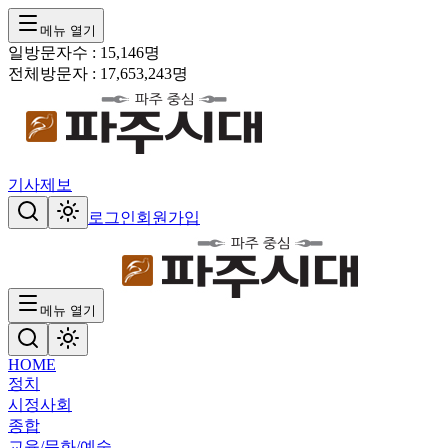
메뉴 열기
일방문자수 :
15,146
명
전체방문자 :
17,653,243
명
기사제보
로그인
회원가입
메뉴 열기
HOME
정치
시정
사회
종합
교육/문화/예술