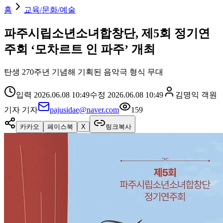
홈
교육/문화/예술
파주시립소년소녀합창단, 제5회 정기연
주회 ‘모차르트 인 파주’ 개최
탄생 270주년 기념해 기획된 음악극 형식 무대
입력
2026.06.08 10:49
수정
2026.06.08 10:49
김명익 객원
기자
기자
pajusidae@naver.com
159
카카오
페이스북
X
링크복사