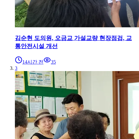
김순현 도의원, 오금교 가설교량 현장점검, 교
통안전시설 개선
14시간 전
35
3