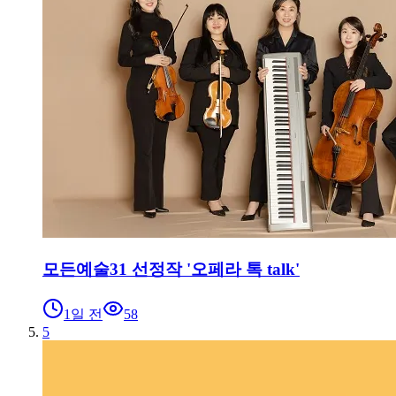
모든예술31 선정작 '오페라 톡 talk'
1일 전
58
5