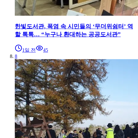
한빛도서관, 폭염 속 시민들의 ‘무더위쉼터’ 역
할 톡톡… “누구나 환대하는 공공도서관”
1일 전
45
8