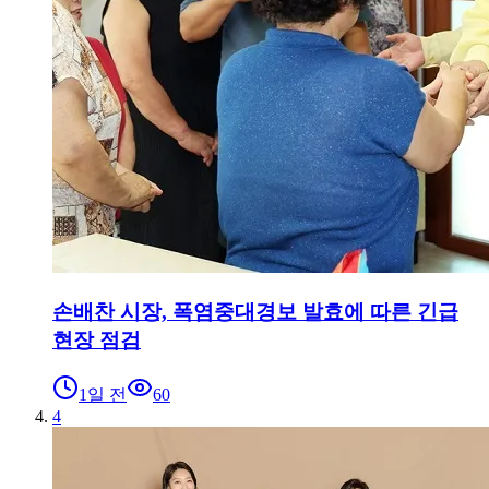
손배찬 시장, 폭염중대경보 발효에 따른 긴급
현장 점검
1일 전
60
4