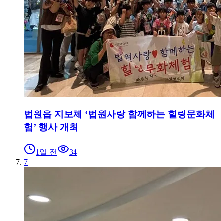
법원읍 지보체 ‘법원사랑 함께하는 힐링문화체
험’ 행사 개최
1일 전
34
7