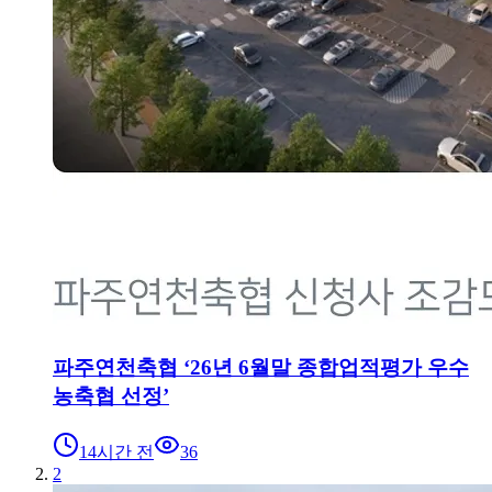
파주연천축협 ‘26년 6월말 종합업적평가 우수
농축협 선정’
14시간 전
36
2