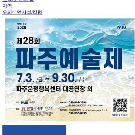
지역
오피니언
사설/칼럼