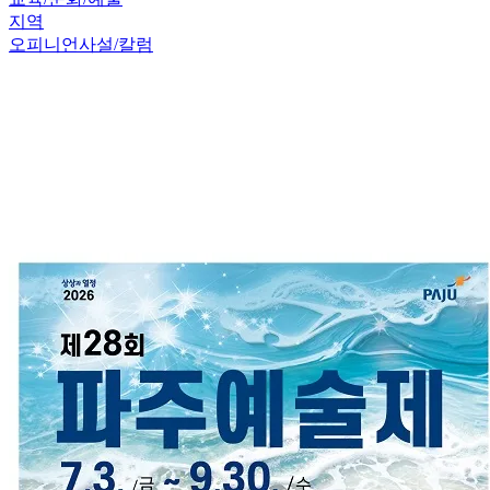
지역
오피니언
사설/칼럼