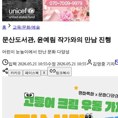
홈
교육/문화/예술
문산도서관, 윤예림 작가와의 만남 진행
어린이 눈높이에서 만난 문화 다양성
입력
2026.05.21 10:55
수정
2026.05.21 10:55
김영중
기자
카카오
페이스북
X
링크복사