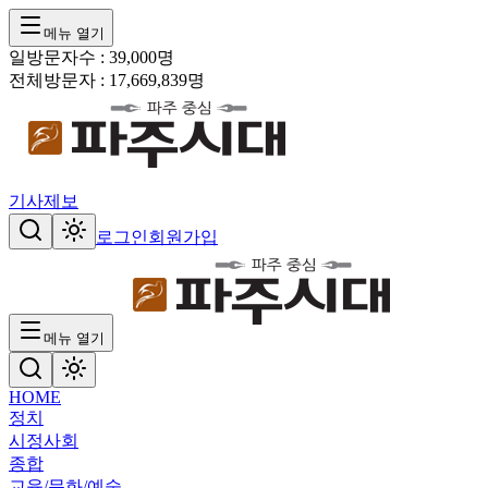
메뉴 열기
일방문자수 :
39,000
명
전체방문자 :
17,669,839
명
기사제보
로그인
회원가입
메뉴 열기
HOME
정치
시정
사회
종합
교육/문화/예술