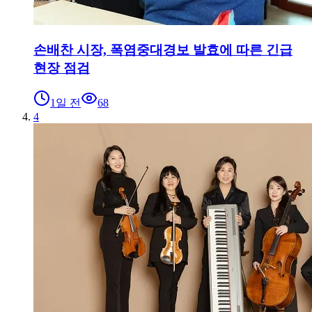
손배찬 시장, 폭염중대경보 발효에 따른 긴급
현장 점검
1일 전
68
4