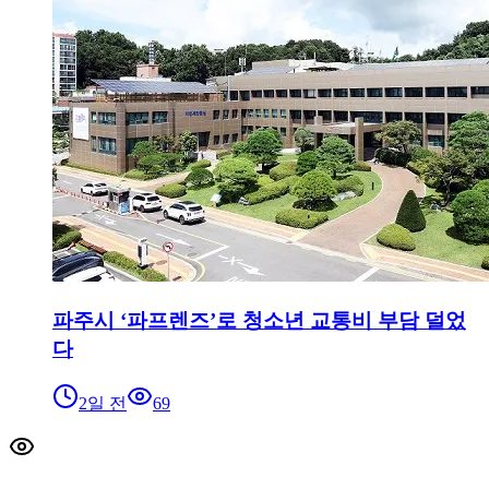
파주시 ‘파프렌즈’로 청소년 교통비 부담 덜었
다
2일 전
69