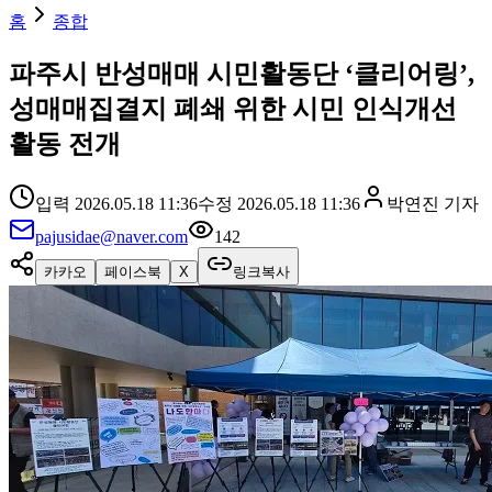
홈
종합
파주시 반성매매 시민활동단 ‘클리어링’,
성매매집결지 폐쇄 위한 시민 인식개선
활동 전개
입력
2026.05.18 11:36
수정
2026.05.18 11:36
박연진
기자
pajusidae@naver.com
142
카카오
페이스북
X
링크복사