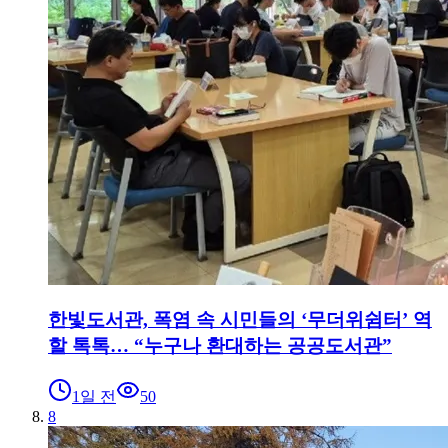
한빛도서관, 폭염 속 시민들의 ‘무더위쉼터’ 역
할 톡톡… “누구나 환대하는 공공도서관”
1일 전
50
8