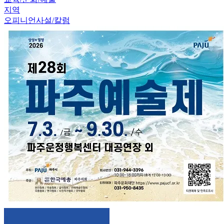
지역
오피니언
사설/칼럼