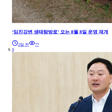
‘임진강변 생태탐방로’ 오는 8월 8일 운영 재개
2일 전
77
9