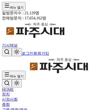
메뉴 열기
일방문자수 :
21,129
명
전체방문자 :
17,654,162
명
기사제보
로그인
회원가입
메뉴 열기
HOME
정치
시정
사회
종합
교육/문화/예술