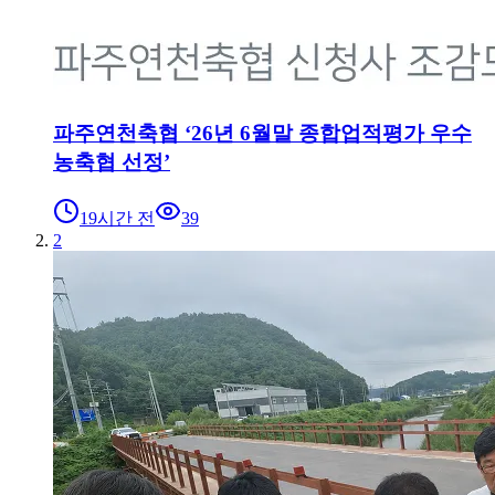
파주연천축협 ‘26년 6월말 종합업적평가 우수
농축협 선정’
19시간 전
39
2