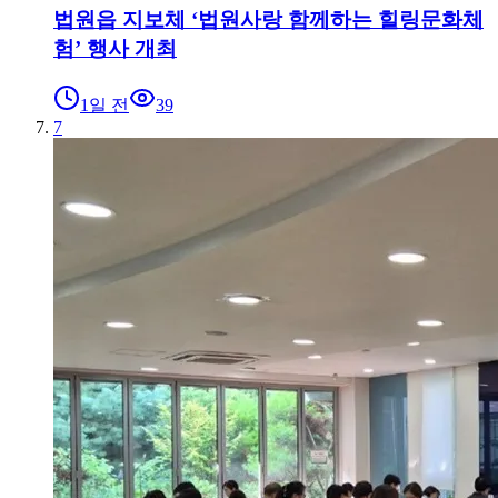
법원읍 지보체 ‘법원사랑 함께하는 힐링문화체
험’ 행사 개최
1일 전
39
7