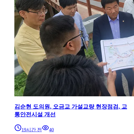
김순현 도의원, 오금교 가설교량 현장점검, 교
통안전시설 개선
19시간 전
40