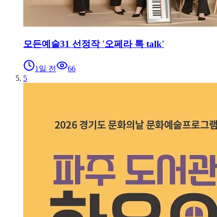
모든예술31 선정작 '오페라 톡 talk'
1일 전
66
5