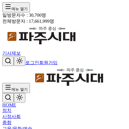
메뉴 열기
일방문자수 :
30,700
명
전체방문자 :
17,661,999
명
기사제보
로그인
회원가입
메뉴 열기
HOME
정치
시정
사회
종합
교육/문화/예술