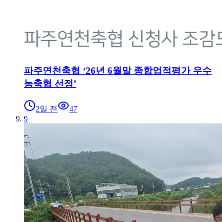
파주연천축협 ‘26년 6월말 종합업적평가 우수
농축협 선정’
2일 전
47
9