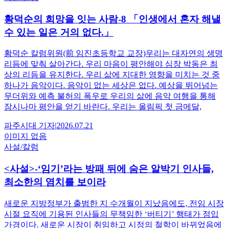
황덕순의 희망을 잇는 사람-8 「인생에서 혼자 해낼
수 있는 일은 거의 없다.」
황덕순 칼럼위원(前 임진초등학교 교장)우리는 대자연의 생명
리듬에 맞춰 살아간다. 우리 마음이 평안해야 심장 박동은 최
상의 리듬을 유지한다. 우리 삶에 지대한 영향을 미치는 것 중
하나가 음악이다. 음악이 없는 세상은 없다. 예상을 뛰어넘는
무더위와 예측 불허의 폭우로 우리의 삶에 음악 여행을 통해
잠시나마 평안을 얻기 바란다. 우리는 올림픽 첫 금메달,
파주시대
기자
|
2026.07.21
이미지 없음
사설/칼럼
<사설>-‘임기’라는 방패 뒤에 숨은 알박기 인사들,
최소한의 염치를 보이라
새로운 지방정부가 출범한 지 수개월이 지났음에도, 전임 시장
시절 요직에 기용된 인사들의 무책임한 ‘버티기’ 행태가 점입
가경이다. 새로운 시장이 취임하고 시정의 철학이 바뀌었음에