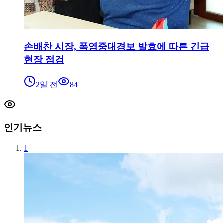
손배찬 시장, 폭염중대경보 발효에 따른 긴급
현장 점검
2일 전
84
인기뉴스
1