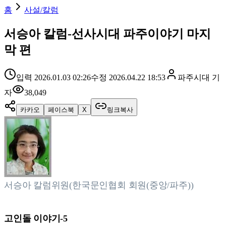
홈
사설/칼럼
서승아 칼럼-선사시대 파주이야기 마지
막 편
입력
2026.01.03 02:26
수정
2026.04.22 18:53
파주시대
기
자
38,049
카카오
페이스북
X
링크복사
서승아 칼럼위원(한국문인협회 회원(중앙/파주))
고인돌 이야기-5