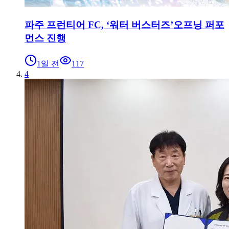
파주 프런티어 FC, ‘워터 버스터즈’오프닝 퍼포
먼스 진행
1일 전
117
4