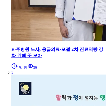
파주병원 노사, 응급의료·포괄 2차 진료역량 강
화 위해 뜻 모아
1일 전
39
5