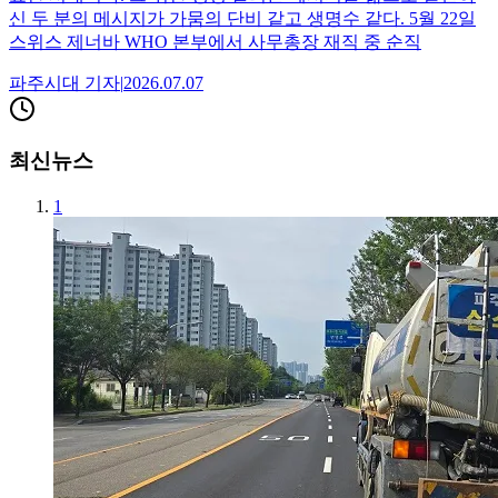
신 두 분의 메시지가 가뭄의 단비 같고 생명수 같다. 5월 22일
스위스 제너바 WHO 본부에서 사무총장 재직 중 순직
파주시대
기자
|
2026.07.07
최신뉴스
1