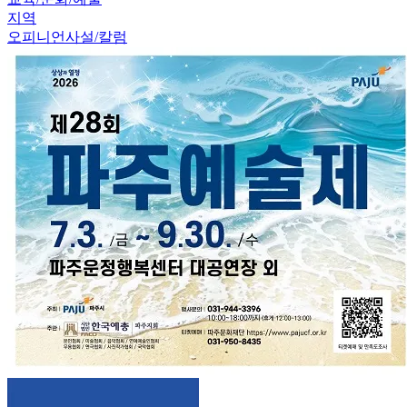
지역
오피니언
사설/칼럼