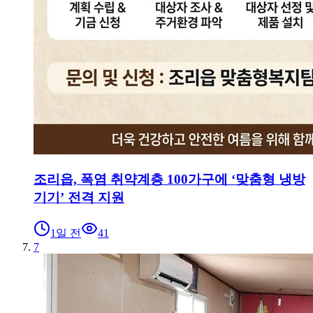
조리읍, 폭염 취약계층 100가구에 ‘맞춤형 냉방
기기’ 전격 지원
1일 전
41
7