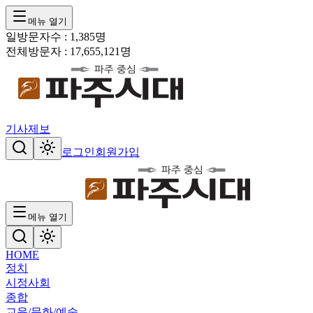
메뉴 열기
일방문자수 :
1,385
명
전체방문자 :
17,655,121
명
기사제보
로그인
회원가입
메뉴 열기
HOME
정치
시정
사회
종합
교육/문화/예술