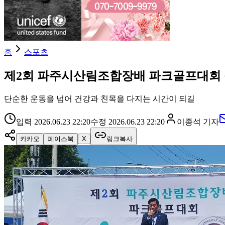
홈
스포츠
제2회 파주시산림조합장배 파크골프대회
단순한 운동을 넘어 건강과 친목을 다지는 시간이 되길
입력
2026.06.23 22:20
수정
2026.06.23 22:20
이종석
기자
카카오
페이스북
X
링크복사