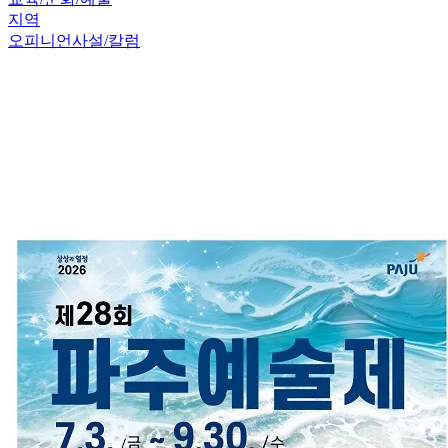
지역
오피니언
사설/칼럼