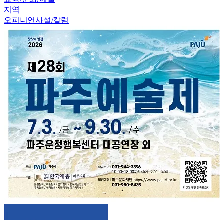
지역
오피니언
사설/칼럼