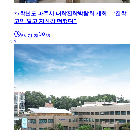
27학년도 파주시 대학진학박람회 개최…“진학
고민 덜고 자신감 더했다"
6시간 전
36
5