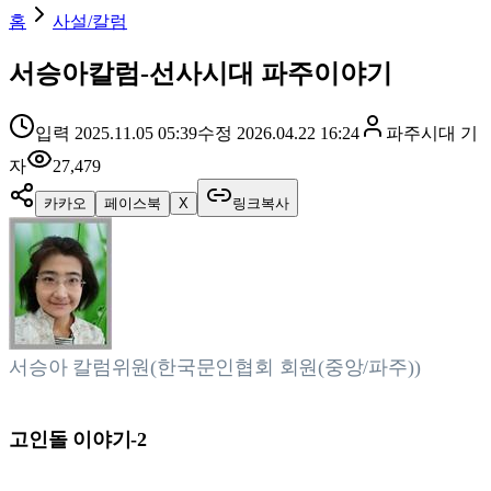
홈
사설/칼럼
서승아칼럼-선사시대 파주이야기
입력
2025.11.05 05:39
수정
2026.04.22 16:24
파주시대
기
자
27,479
카카오
페이스북
X
링크복사
서승아 칼럼위원(한국문인협회 회원(중앙/파주))
고인돌 이야기-2