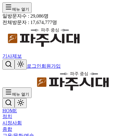
메뉴 열기
일방문자수 :
29,086
명
전체방문자 :
17,674,777
명
기사제보
로그인
회원가입
메뉴 열기
HOME
정치
시정
사회
종합
교육/문화/예술