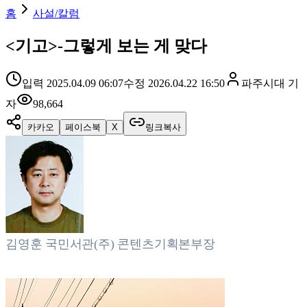
홈
사설/칼럼
<기고>-그렇게 보는 게 맞다
입력
2025.04.09 06:07
수정
2026.04.22 16:50
파주시대
기
자
98,664
카카오
페이스북
X
링크복사
김영훈 국민서관(주) 콘텐츠기획본부장