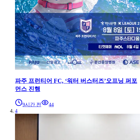
파주 프런티어 FC, ‘워터 버스터즈’오프닝 퍼포
먼스 진행
9시간 전
44
4