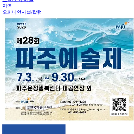
지역
오피니언
사설/칼럼