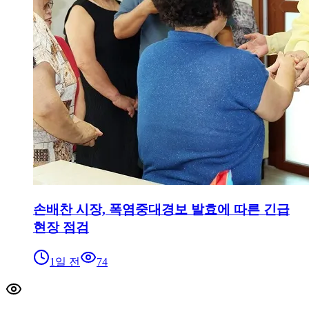
손배찬 시장, 폭염중대경보 발효에 따른 긴급
현장 점검
1일 전
74