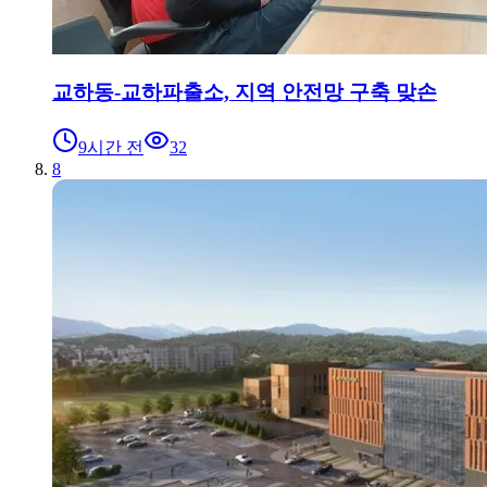
교하동-교하파출소, 지역 안전망 구축 맞손
9시간 전
32
8