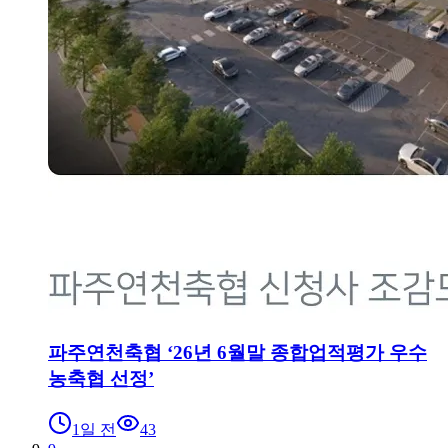
파주연천축협 ‘26년 6월말 종합업적평가 우수
농축협 선정’
1일 전
43