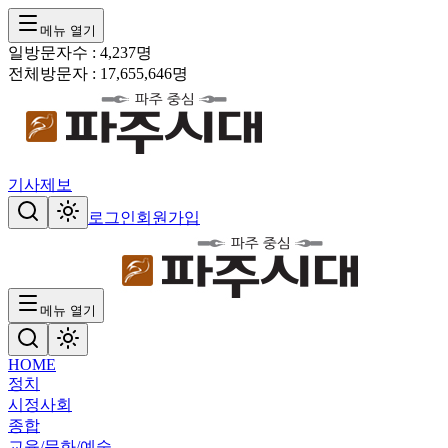
메뉴 열기
일방문자수 :
4,237
명
전체방문자 :
17,655,646
명
기사제보
로그인
회원가입
메뉴 열기
HOME
정치
시정
사회
종합
교육/문화/예술