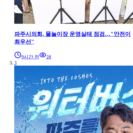
파주시의회, 물놀이장 운영실태 점검…"안전이
최우선"
9시간 전
28
3