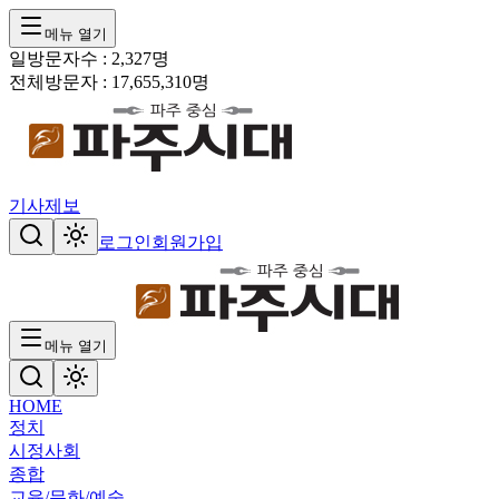
메뉴 열기
일방문자수 :
2,327
명
전체방문자 :
17,655,310
명
기사제보
로그인
회원가입
메뉴 열기
HOME
정치
시정
사회
종합
교육/문화/예술