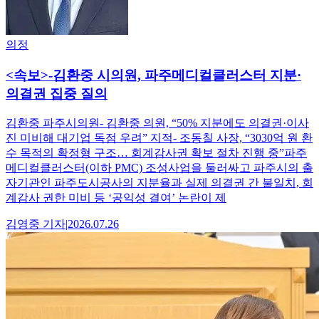
의정
<속보>-김환중 시의원, 파주메디컬클러스터 지분·
의결권 집중 질의
김환중 파주시의원- 김환중 의원, “50% 지분에도 의결권·이사
진 미비해 대기업 독점 우려” 지적- 조동칠 사장, “3030억 원 환
수 목적의 확정형 구조… 회계감사권 확보 절차 진행 중”파주
메디컬클러스터(이하 PMC) 조성사업을 둘러싸고 파주시의 출
자기관인 파주도시공사의 지분율과 실제 의결권 간 불일치, 회
계감사 권한 미비 등 ‘공익성 결여’ 논란이 제
김영중
기자
|
2026.07.26