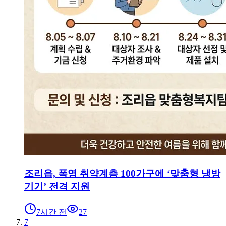
조리읍, 폭염 취약계층 100가구에 ‘맞춤형 냉방
기기’ 전격 지원
7시간 전
27
7