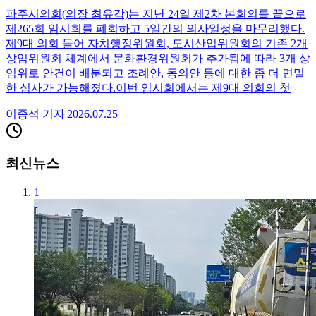
파주시의회(의장 최유각)는 지난 24일 제2차 본회의를 끝으로
제265회 임시회를 폐회하고 5일간의 의사일정을 마무리했다.
제9대 의회 들어 자치행정위원회, 도시산업위원회의 기존 2개
상임위원회 체계에서 문화환경위원회가 추가됨에 따라 3개 상
임위로 안건이 배분되고 조례안, 동의안 등에 대한 좀 더 면밀
한 심사가 가능해졌다.이번 임시회에서는 제9대 의회의 첫
이종석
기자
|
2026.07.25
최신뉴스
1