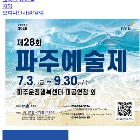
지역
오피니언
사설/칼럼