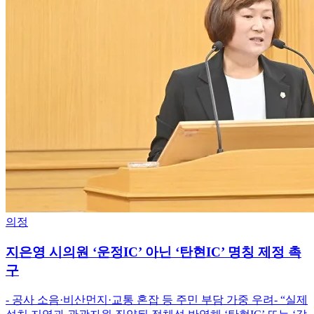
의정
지은영 시의원 ‘운정IC’ 아닌 ‘탄현IC’ 명칭 제정 촉
구
- 공사 소음·비산먼지·교통 혼잡 등 주민 부담 가중 우려- “실제