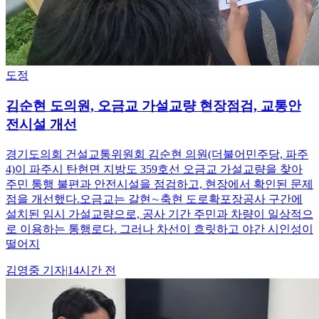
도정
김순현 도의원, 오금교 가설교량 현장점검, 교통안
전시설 개선
경기도의회 건설교통위원회 김순현 의원(더불어민주당, 파주
4)이 파주시 탄현면 지방도 359호선 오금교 가설교량을 찾아
주민 통행 불편과 안전시설을 점검하고, 현장에서 확인된 문제
점을 개선했다.오금교는 갈현∼축현 도로확포장공사 구간에
설치된 임시 가설교량으로, 공사 기간 주민과 차량이 일상적으
로 이용하는 통행로다. 그러나 차선이 흐릿하고 야간 시인성이
떨어지
김영중
기자
|
14시간 전