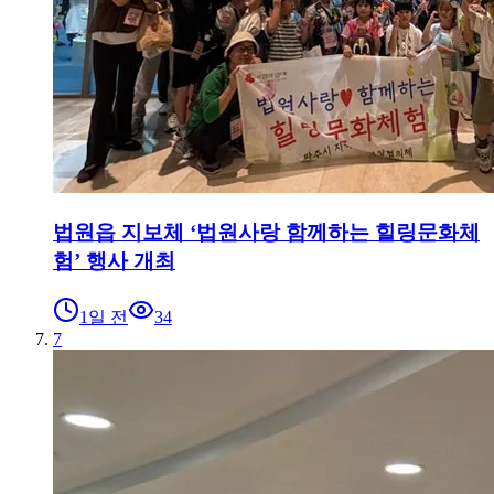
법원읍 지보체 ‘법원사랑 함께하는 힐링문화체
험’ 행사 개최
1일 전
34
7