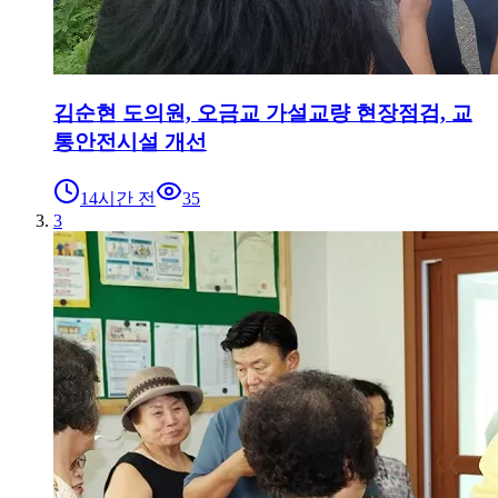
김순현 도의원, 오금교 가설교량 현장점검, 교
통안전시설 개선
14시간 전
35
3