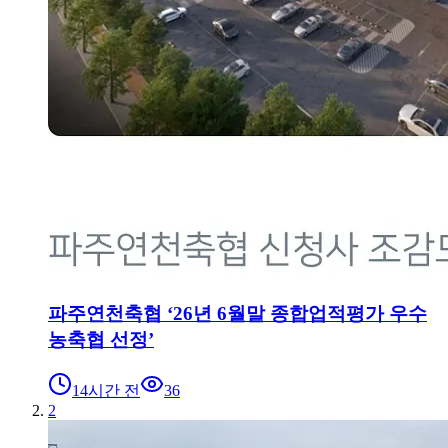
파주연천축협 ‘26년 6월말 종합업적평가 우수
농축협 선정’
14시간 전
36
2