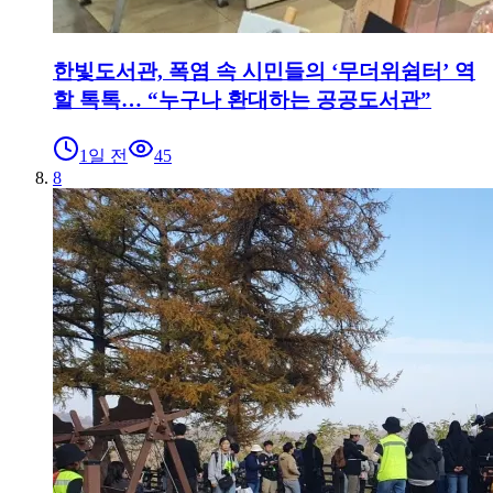
한빛도서관, 폭염 속 시민들의 ‘무더위쉼터’ 역
할 톡톡… “누구나 환대하는 공공도서관”
1일 전
45
8