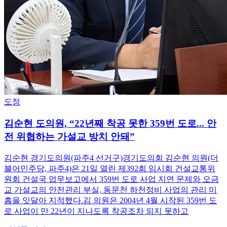
도정
김순현 도의원, “22년째 착공 못한 359번 도로... 안
전 위협하는 가설교 방치 안돼”
김순현 경기도의원(파주4 선거구)경기도의회 김순현 의원(더
블어민주당, 파주4)은 21일 열린 제392회 임시회 건설교통위
원회 건설국 업무보고에서 359번 도로 사업 지연 문제와 오금
교 가설교의 안전관리 부실, 동문천 하천정비 사업의 관리 미
흡을 잇달아 지적했다.김 의원은 2004년 4월 시작된 359번 도
로 사업이 만 22년이 지나도록 착공조차 되지 못하고