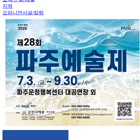
지역
오피니언
사설/칼럼