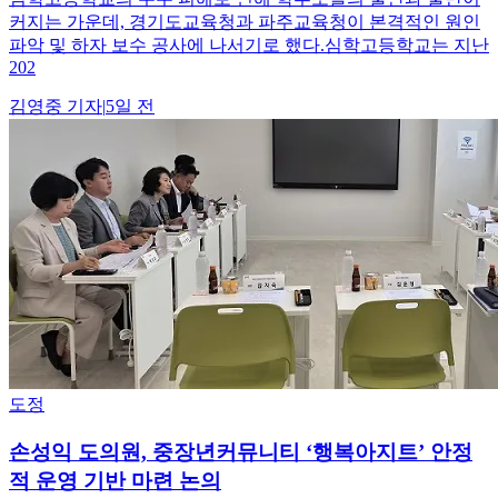
커지는 가운데, 경기도교육청과 파주교육청이 본격적인 원인
파악 및 하자 보수 공사에 나서기로 했다.심학고등학교는 지난
202
김영중
기자
|
5일 전
도정
손성익 도의원, 중장년커뮤니티 ‘행복아지트’ 안정
적 운영 기반 마련 논의