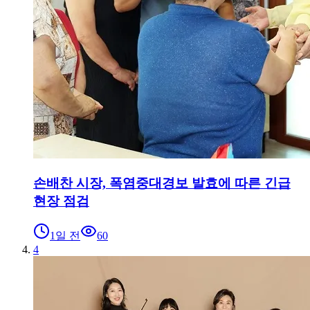
손배찬 시장, 폭염중대경보 발효에 따른 긴급
현장 점검
1일 전
60
4