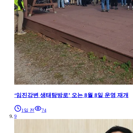
‘임진강변 생태탐방로’ 오는 8월 8일 운영 재개
1일 전
74
9