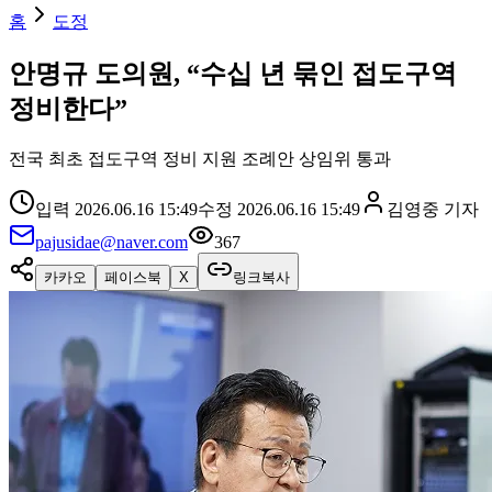
홈
도정
안명규 도의원, “수십 년 묶인 접도구역
정비한다”
전국 최초 접도구역 정비 지원 조례안 상임위 통과
입력
2026.06.16 15:49
수정
2026.06.16 15:49
김영중
기자
pajusidae@naver.com
367
카카오
페이스북
X
링크복사