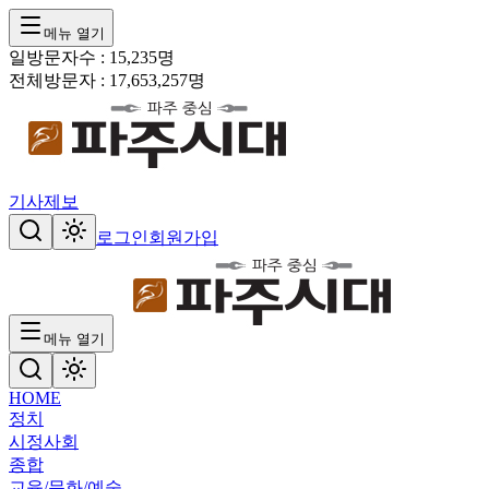
메뉴 열기
일방문자수 :
15,235
명
전체방문자 :
17,653,257
명
기사제보
로그인
회원가입
메뉴 열기
HOME
정치
시정
사회
종합
교육/문화/예술