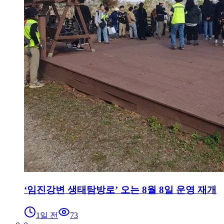
‘임진강변 생태탐방로’ 오는 8월 8일 운영 재개
1일 전
73