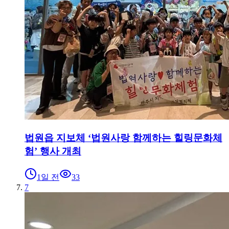
법원읍 지보체 ‘법원사랑 함께하는 힐링문화체
험’ 행사 개최
1일 전
33
7