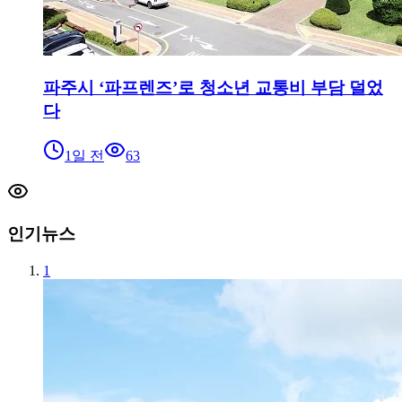
파주시 ‘파프렌즈’로 청소년 교통비 부담 덜었
다
1일 전
63
인기뉴스
1