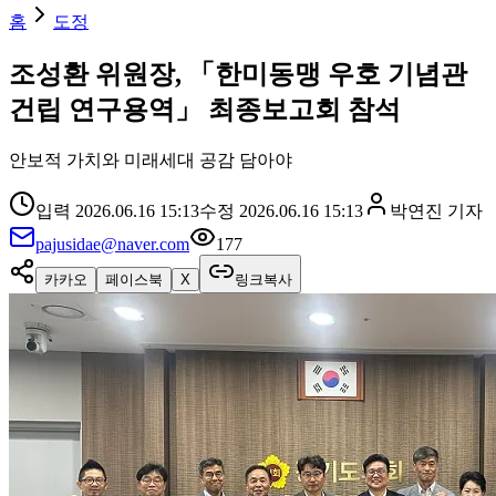
홈
도정
조성환 위원장, 「한미동맹 우호 기념관
건립 연구용역」 최종보고회 참석
안보적 가치와 미래세대 공감 담아야
입력
2026.06.16 15:13
수정
2026.06.16 15:13
박연진
기자
pajusidae@naver.com
177
카카오
페이스북
X
링크복사