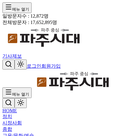
메뉴 열기
일방문자수 :
12,872
명
전체방문자 :
17,652,895
명
기사제보
로그인
회원가입
메뉴 열기
HOME
정치
시정
사회
종합
교육/문화/예술