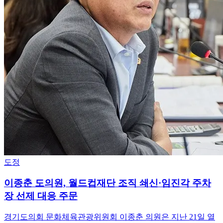
도정
이종춘 도의원, 월드컵재단 조직 쇄신·임진각 주차
장 선제 대응 주문
경기도의회 문화체육관광위원회 이종춘 의원은 지난 21일 열