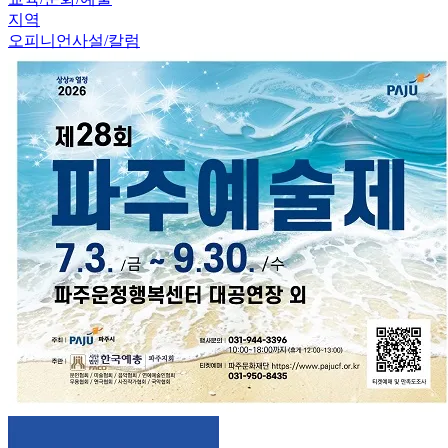
지역
오피니언
사설/칼럼