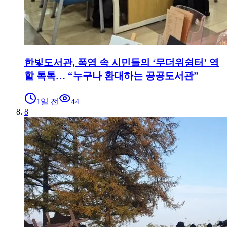
한빛도서관, 폭염 속 시민들의 ‘무더위쉼터’ 역
할 톡톡… “누구나 환대하는 공공도서관”
1일 전
44
8