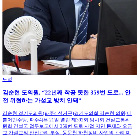
도정
김순현 도의원, “22년째 착공 못한 359번 도로... 안
전 위협하는 가설교 방치 안돼”
김순현 경기도의원(파주4 선거구)경기도의회 김순현 의원(더
블어민주당, 파주4)은 21일 열린 제392회 임시회 건설교통위
원회 건설국 업무보고에서 359번 도로 사업 지연 문제와 오금
교 가설교의 안전관리 부실, 동문천 하천정비 사업의 관리 미