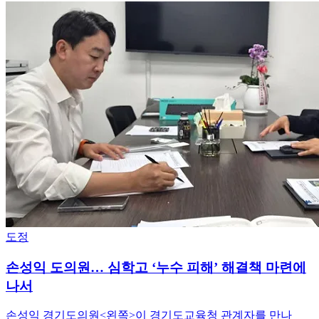
도정
손성익 도의원… 심학고 ‘누수 피해’ 해결책 마련에
나서
손성익 경기도의원<왼쪽>이 경기도교육청 관계자를 만나