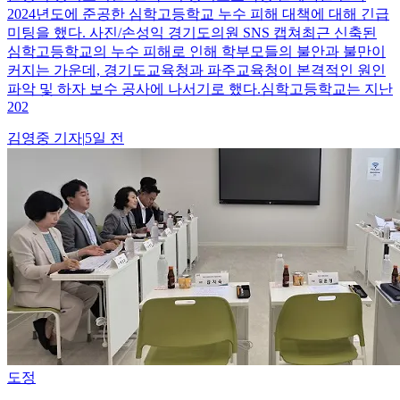
2024년도에 준공한 심학고등학교 누수 피해 대책에 대해 긴급
미팅을 했다. 사진/손성익 경기도의원 SNS 캡쳐최근 신축된
심학고등학교의 누수 피해로 인해 학부모들의 불안과 불만이
커지는 가운데, 경기도교육청과 파주교육청이 본격적인 원인
파악 및 하자 보수 공사에 나서기로 했다.심학고등학교는 지난
202
김영중
기자
|
5일 전
도정