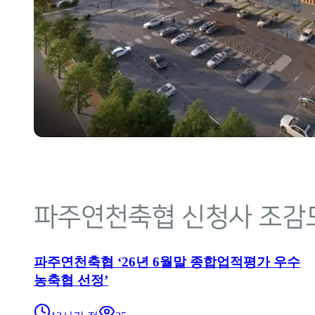
파주연천축협 ‘26년 6월말 종합업적평가 우수
농축협 선정’