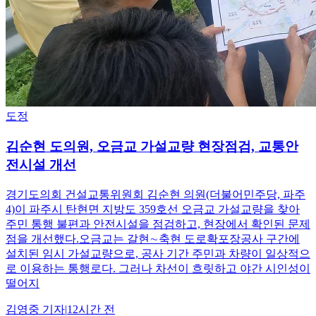
도정
김순현 도의원, 오금교 가설교량 현장점검, 교통안
전시설 개선
경기도의회 건설교통위원회 김순현 의원(더불어민주당, 파주
4)이 파주시 탄현면 지방도 359호선 오금교 가설교량을 찾아
주민 통행 불편과 안전시설을 점검하고, 현장에서 확인된 문제
점을 개선했다.오금교는 갈현∼축현 도로확포장공사 구간에
설치된 임시 가설교량으로, 공사 기간 주민과 차량이 일상적으
로 이용하는 통행로다. 그러나 차선이 흐릿하고 야간 시인성이
떨어지
김영중
기자
|
12시간 전