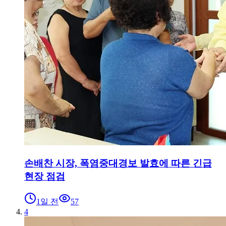
손배찬 시장, 폭염중대경보 발효에 따른 긴급
현장 점검
1일 전
57
4