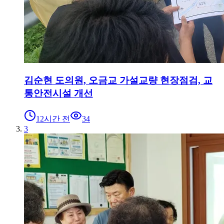
김순현 도의원, 오금교 가설교량 현장점검, 교
통안전시설 개선
12시간 전
34
3