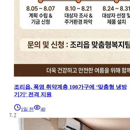
조리읍, 폭염 취약계층 100가구에 ‘맞춤형 냉방
기기’ 전격 지원
1일 전
40
7