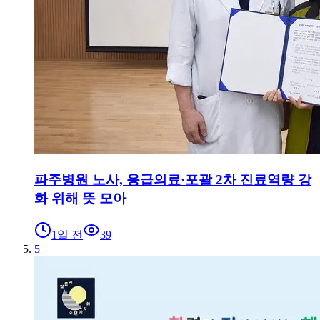
파주병원 노사, 응급의료·포괄 2차 진료역량 강
화 위해 뜻 모아
1일 전
39
5