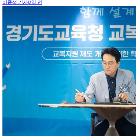
이종석
기자
|
2일 전