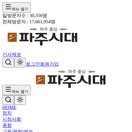
메뉴 열기
일방문자수 :
30,356
명
전체방문자 :
17,661,954
명
기사제보
로그인
회원가입
메뉴 열기
HOME
정치
시정
사회
종합
교육/문화/예술