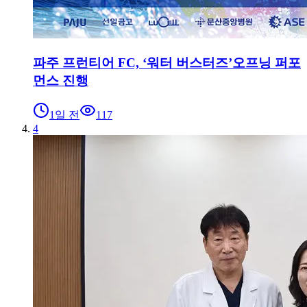
파주 프런티어 FC, ‘워터 버스터즈’오프닝 퍼포
먼스 진행
1일 전
117
4