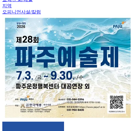
지역
오피니언
사설/칼럼