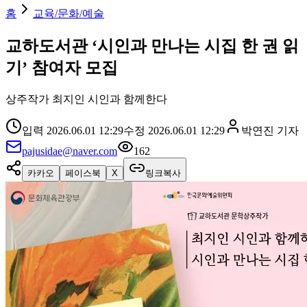
홈
교육/문화/예술
교하도서관 ‘시인과 만나는 시집 한 권 읽
기’ 참여자 모집
상주작가 최지인 시인과 함께한다
입력
2026.06.01 12:29
수정
2026.06.01 12:29
박연진
기자
pajusidae@naver.com
162
카카오
페이스북
X
링크복사