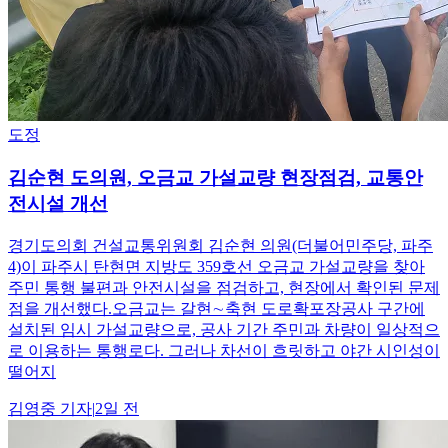
도정
김순현 도의원, 오금교 가설교량 현장점검, 교통안
전시설 개선
경기도의회 건설교통위원회 김순현 의원(더불어민주당, 파주
4)이 파주시 탄현면 지방도 359호선 오금교 가설교량을 찾아
주민 통행 불편과 안전시설을 점검하고, 현장에서 확인된 문제
점을 개선했다.오금교는 갈현∼축현 도로확포장공사 구간에
설치된 임시 가설교량으로, 공사 기간 주민과 차량이 일상적으
로 이용하는 통행로다. 그러나 차선이 흐릿하고 야간 시인성이
떨어지
김영중
기자
|
2일 전