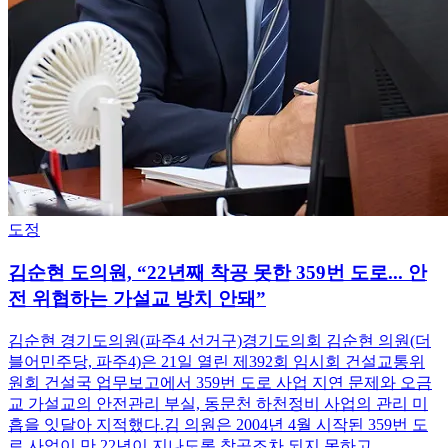
도정
김순현 도의원, “22년째 착공 못한 359번 도로... 안
전 위협하는 가설교 방치 안돼”
김순현 경기도의원(파주4 선거구)경기도의회 김순현 의원(더
블어민주당, 파주4)은 21일 열린 제392회 임시회 건설교통위
원회 건설국 업무보고에서 359번 도로 사업 지연 문제와 오금
교 가설교의 안전관리 부실, 동문천 하천정비 사업의 관리 미
흡을 잇달아 지적했다.김 의원은 2004년 4월 시작된 359번 도
로 사업이 만 22년이 지나도록 착공조차 되지 못하고