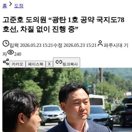
홈
도정
고준호 도의원 “광탄 1호 공약 국지도78
호선, 차질 없이 진행 중”
입력
2026.05.23 15:21
수정
2026.05.23 15:21
파주시대
기
자
240
카카오
페이스북
X
링크복사