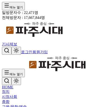
메뉴 열기
일방문자수 :
22,471
명
전체방문자 :
17,667,844
명
기사제보
로그인
회원가입
메뉴 열기
HOME
정치
시정
사회
종합
교육/문화/예술