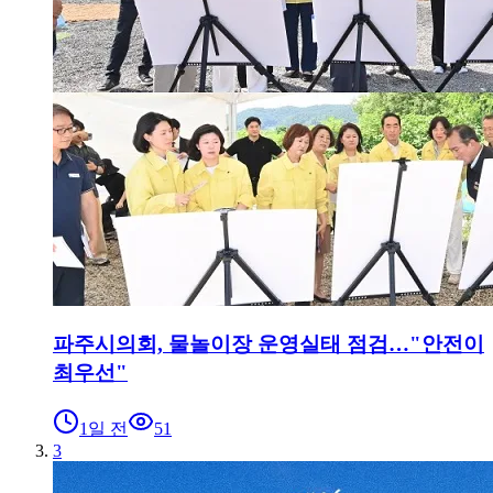
파주시의회, 물놀이장 운영실태 점검…"안전이
최우선"
1일 전
51
3