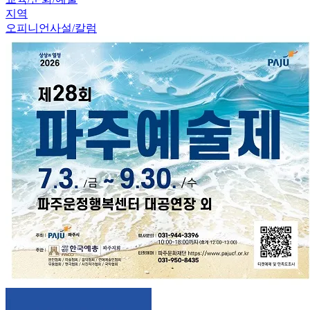
지역
오피니언
사설/칼럼