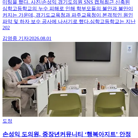
미팅을 했다. 사진/손성익 경기도의원 SNS 캡쳐최근 신축된
심학고등학교의 누수 피해로 인해 학부모들의 불안과 불만이
커지는 가운데, 경기도교육청과 파주교육청이 본격적인 원인
파악 및 하자 보수 공사에 나서기로 했다.심학고등학교는 지난
202
김영중
기자
|
2026.08.01
도정
손성익 도의원, 중장년커뮤니티 ‘행복아지트’ 안정